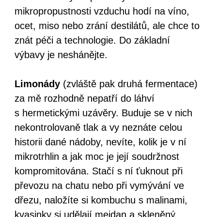
mikropropustnosti vzduchu hodí na víno,
ocet, miso nebo zrání destilátů, ale chce to
znát péči a technologie. Do základní
výbavy je neshánějte.
Limonády
(zvláště pak druhá fermentace)
za mě rozhodně nepatří do láhví
s hermetickými uzávěry. Buduje se v nich
nekontrolovaně tlak a vy neznáte celou
historii dané nádoby, nevíte, kolik je v ní
mikrotrhlin a jak moc je její soudržnost
kompromitována. Stačí s ní ťuknout při
převozu na chatu nebo při vymývání ve
dřezu, naložíte si kombuchu s malinami,
kvasinky si udělají mejdan a skleněný