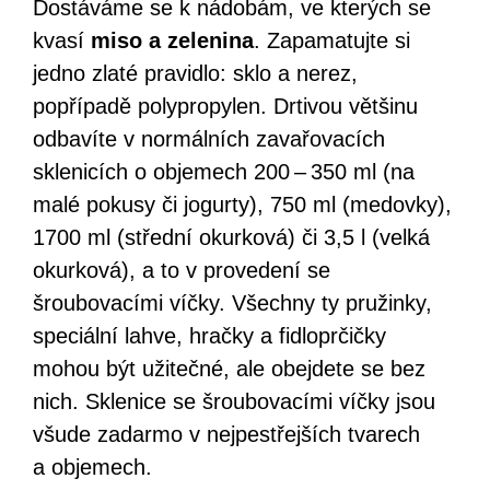
Dostáváme se k nádobám, ve kterých se
kvasí
miso a zelenina
. Zapamatujte si
jedno zlaté pravidlo: sklo a nerez,
popřípadě polypropylen. Drtivou většinu
odbavíte v normálních zavařovacích
sklenicích o objemech 200 – 350 ml (na
malé pokusy či jogurty), 750 ml (medovky),
1700 ml (střední okurková) či 3,5 l (velká
okurková), a to v provedení se
šroubovacími víčky. Všechny ty pružinky,
speciální lahve, hračky a fidloprčičky
mohou být užitečné, ale obejdete se bez
nich. Sklenice se šroubovacími víčky jsou
všude zadarmo v nejpestřejších tvarech
a objemech.