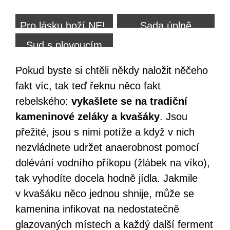
Pro lásku boží NE!
Sada úplně
obyčejných sklenic
Sud s plovoucím
se šroubovacími
víkem
Pokud byste si chtěli někdy naložit něčeho
víčky stačí.
fakt víc, tak teď řeknu něco fakt
rebelského:
vykašlete se na tradiční
kameninové zeláky a kvašáky
. Jsou
přežité, jsou s nimi potíže a když v nich
nezvládnete udržet anaerobnost pomocí
dolévání vodního příkopu (žlábek na víko),
tak vyhodíte docela hodně jídla. Jakmile
v kvašáku něco jednou shnije, může se
kamenina infikovat na nedostatečně
glazovaných místech a každý další ferment