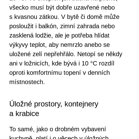
všecko musí být dobře uzavřené nebo
s kvasnou zátkou. V bytě či domě může
posloužit i balkón, zimní zahrada nebo
zasklená lodžie, ale je potřeba hlídat
výkyvy teplot, aby nemrzlo anebo se
uložené zelí nepřehřálo. Netopí se někdy
ani v ložnicích, kde bývá i 10 °C rozdíl
oproti komfortnímu topení v denních
místnostech.
Úložné prostory, kontejnery
a krabice
To samé, jako o drobném vybavení
kuchyně, platí i o věcech v úložných