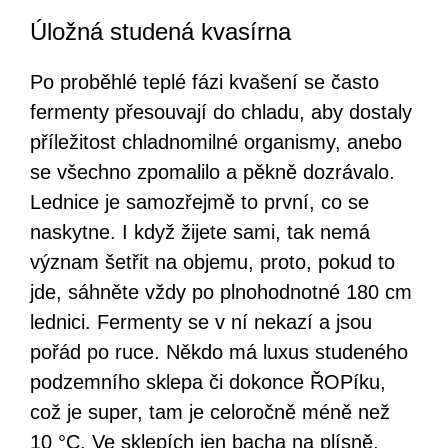
Úložná studená kvasírna
Po proběhlé teplé fázi kvašení se často
fermenty přesouvají do chladu, aby dostaly
příležitost chladnomilné organismy, anebo
se všechno zpomalilo a pěkně dozrávalo.
Lednice je samozřejmě to první, co se
naskytne. I když žijete sami, tak nemá
význam šetřit na objemu, proto, pokud to
jde, sáhněte vždy po plnohodnotné 180 cm
lednici. Fermenty se v ní nekazí a jsou
pořád po ruce. Někdo má luxus studeného
podzemního sklepa či dokonce ŘOPíku,
což je super, tam je celoročně méně než
10 °C. Ve sklepích jen bacha na plísně,