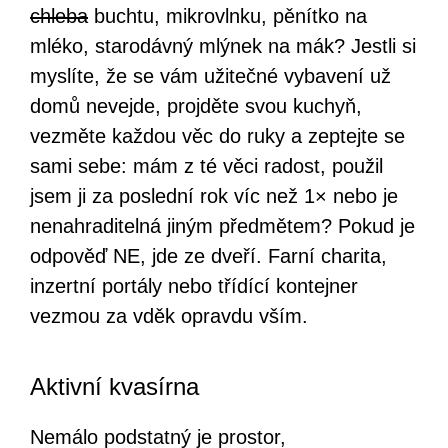
chleba
buchtu, mikrovlnku, pěnítko na
mléko, starodávný mlýnek na mák? Jestli si
myslíte, že se vám užitečné vybavení už
domů nevejde, projděte svou kuchyň,
vezměte každou věc do ruky a zeptejte se
sami sebe: mám z té věci radost, použil
jsem ji za poslední rok víc než 1× nebo je
nenahraditelná jiným předmětem? Pokud je
odpověď NE, jde ze dveří. Farní charita,
inzertní portály nebo třídící kontejner
vezmou za vděk opravdu vším.
Aktivní kvasírna
Nemálo podstatný je prostor,