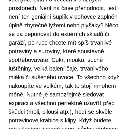
prostorech. Není na čase přehodnotit, jestli
není ten geniální šuplík v pohovce zaplněn
úplně zbytečně lyžemi nebo plyšáky? Něco
se dá deponovat do externích skladů či
garáží, po ruce chcete mít spíš trvanlivé
potraviny a suroviny, které soustavně
spotřebováváte. Cukr, mouku, suché
luštěniny, velká balení čaje, trvanlivého
mléka či sušeného ovoce. To všechno když
nakoupíte ve velkém, tak to stojí mnohem
méně. Nutné je samozřejmě sledovat
expiraci a všechno perfektně uzavřít před
škůdci (moli, pilousi atp.), hodí se skvěle
potravinové krabice s klipy. Když budete