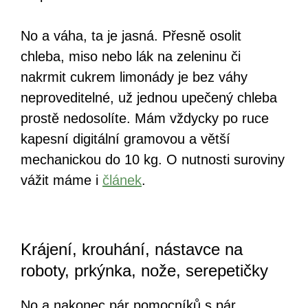
No a váha, ta je jasná. Přesně osolit
chleba, miso nebo lák na zeleninu či
nakrmit cukrem limonády je bez váhy
neproveditelné, už jednou upečený chleba
prostě nedosolíte. Mám vždycky po ruce
kapesní digitální gramovou a větší
mechanickou do 10 kg. O nutnosti suroviny
vážit máme i
článek
.
Krájení, krouhání, nástavce na
roboty, prkýnka, nože, serepetičky
No a nakonec pár pomocníků s pár