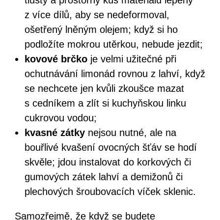
tlustý a prostorný kus materiálu lepený
z více dílů, aby se nedeformoval,
ošetřený lněným olejem; když si ho
podložíte mokrou utěrkou, nebude jezdit;
kovové brčko
je velmi užitečné při
ochutnávání limonád rovnou z lahví, když
se nechcete jen kvůli zkoušce mazat
s cedníkem a zlít si kuchyňskou linku
cukrovou vodou;
kvasné zátky
nejsou nutné, ale na
bouřlivé kvašení ovocných šťáv se hodí
skvěle; jdou instalovat do korkových či
gumových zátek lahví a demižonů či
plechových šroubovacích víček sklenic.
Samozřejmě, že když se budete