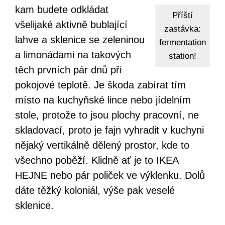
kam budete odkládat
Příští
všelijaké aktivně bublající
zastávka:
lahve a sklenice se zeleninou
fermentation
a limonádami na takových
station!
těch prvních pár dnů při
pokojové teplotě. Je škoda zabírat tím
místo na kuchyňské lince nebo jídelním
stole, protože to jsou plochy pracovní, ne
skladovací, proto je fajn vyhradit v kuchyni
nějaký vertikálně dělený prostor, kde to
všechno poběží. Klidně ať je to IKEA
HEJNE nebo pár poliček ve výklenku. Dolů
dáte těžký koloniál, výše pak veselé
sklenice.