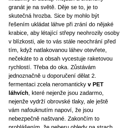
granát je na světě. Děje se to, je to
skutečná hrozba. Sice by mohlo být
řešením ukládat láhve při zrání do nějaké
krabice, aby létající střepy neohrozily osoby
v blízkosti, ale to vás stále neochrání před
tím, když natlakovanou láhev otevřete,
nečekáte to a obsah vycestuje raketovou
rychlostí. Třeba do oka. Zůstávám
jednoznačně u doporučení dělat 2.
fermentaci zcela neromanticky
v PET
láhvích
, které nejenže jsou zadarmo,
nejenže vydrží obrovské tlaky, ale ještě
vám nafouknutím napoví, že jsou
nebezpečně naštvané. Zakončím to
prohlášením, že neberu ohledy na strach