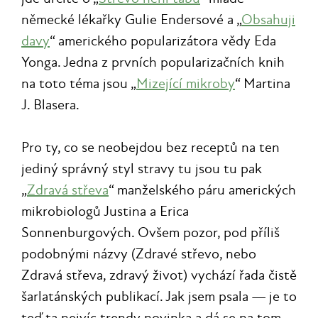
německé lékařky Gulie Endersové a „
Obsahuji
davy
“ amerického popularizátora vědy Eda
Yonga. Jedna z prvních popularizačních knih
na toto téma jsou „
Mizející mikroby
“ Martina
J. Blasera.
Pro ty, co se neobejdou bez receptů na ten
jediný správný styl stravy tu jsou tu pak
„
Zdravá střeva
“ manželského páru amerických
mikrobiologů Justina a Erica
Sonnenburgových. Ovšem pozor, pod příliš
podobnými názvy (Zdravé střevo, nebo
Zdravá střeva, zdravý život) vychází řada čistě
šarlatánských publikací. Jak jsem psala — je to
teď ta nejvíc trendy novinka a dá se na tom