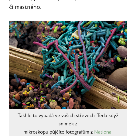
či mastného.
Takhle to vypadá ve vašich střevech. Teda když
snímek z
mikroskopu půjčíte fotografům z
National