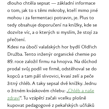
dlouho chtěla sepsat — základní informace
o tom, jak to s těmi mikroby, kteří mimo jiné
mohou i za fermentaci potravin, je. Plus to
tedy obsahuje doporučení na knížky, kde se
dozvíte víc, a o kterých si myslím, že stojí za
přečtení.
Kdesi na úbočí valašských hor bydlí Oldřich
Družba. Tento inženýr organické chemie po
89. roce založil firmu na hnojiva. Na důchod
prodal svůj podíl ve firmě, odstěhoval se do
kopců a tam pálí slivovici, kvasí zelí a peče
žitný chléb. A taky sepsal dvě knížky. Jednu
o žitném kváskovém chlebu: „
Chléb a naše
zdraví
“. Tu vzápětí začali vcelku plošně
kupovat pedagogové z pekařských učňáků