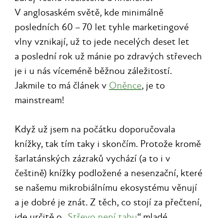
V anglosaském světě, kde minimálně
posledních 60 – 70 let tyhle marketingové
vlny vznikají, už to jede necelých deset let
a poslední rok už mánie po zdravých střevech
je i u nás víceméně běžnou záležitostí.
Jakmile to má článek v
Oněnce
, je to
mainstream!
Když už jsem na počátku doporučovala
knížky, tak tím taky i skončím. Protože kromě
šarlatánských zázraků vychází (a to i v
češtině) knížky podložené a nesenzační, které
se našemu mikrobiálnímu ekosystému věnují
a je dobré je znát. Z těch, co stojí za přečtení,
jde určitě o „
Střevo není tabu
“ mladé