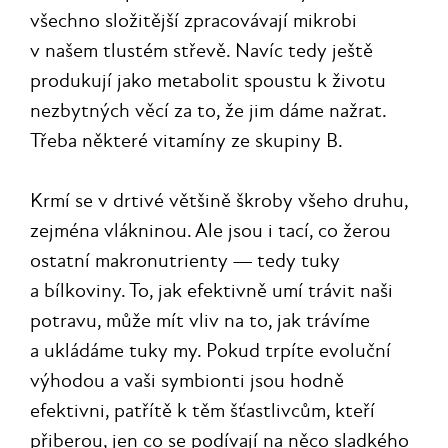
všechno složitější zpracovávají mikrobi
v našem tlustém střevě. Navíc tedy ještě
produkují jako metabolit spoustu k životu
nezbytných věcí za to, že jim dáme nažrat.
Třeba některé vitamíny ze skupiny B.
Krmí se v drtivé většině škroby všeho druhu,
zejména vlákninou. Ale jsou i tací, co žerou
ostatní makronutrienty — tedy tuky
a bílkoviny. To, jak efektivně umí trávit naši
potravu, může mít vliv na to, jak trávíme
a ukládáme tuky my. Pokud trpíte evoluční
výhodou a vaši symbionti jsou hodně
efektivni, patřítě k těm šťastlivcům, kteří
přiberou, jen co se podívají na něco sladkého