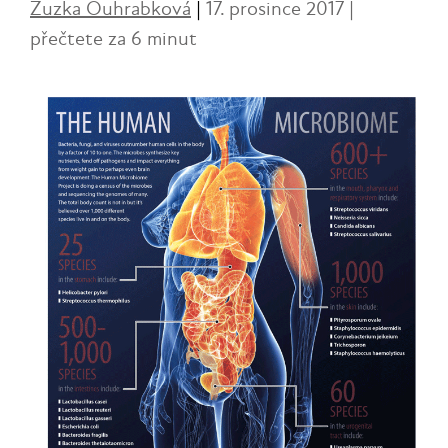
Zuzka Ouhrabková
|
17. prosince 2017 |
přečtete za 6 minut