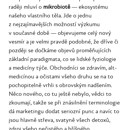
raději mluví o
mikrobiotě
— ekosystému
našeho vlastního těla. Jde o jednu
z nejzajímavějších možností výzkumu
v současné době — objevujeme celý nový
vesmír a je velmi pravdě podobné, že dříve či
později se dočkáme objevů proměňujících
základní paradigmata, co se lidské fyziologie
a medicíny týče. Obchodníci se zdravím, alt-
medicínou a očistami všeho druhu se na to
pochopitelně vrhli s obrovským nadšením.
Něco nového, co tu ještě nebylo, vědci to
zkoumají, takže se při znásilnění terminologie
dá marketingu dodat seriozní punc a navíc to
jsou hlavně střeva, svatyně všech detoxů,
zdroj všeho nečistého a hříšného.