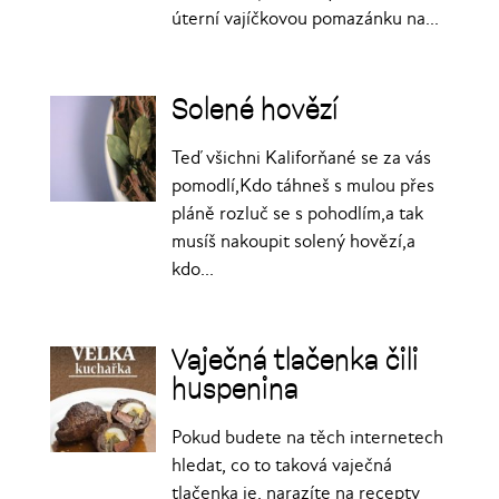
úterní vajíčkovou pomazánku na...
Solené hovězí
Teď všichni Kaliforňané se za vás
pomodlí,Kdo táhneš s mulou přes
pláně rozluč se s pohodlím,a tak
musíš nakoupit solený hovězí,a
kdo...
Vaječná tlačenka čili
huspenina
Pokud budete na těch internetech
hledat, co to taková vaječná
tlačenka je, narazíte na recepty