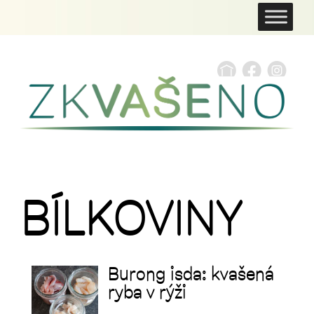
BÍLKOVINY
Burong isda: kvašená
ryba v rýži