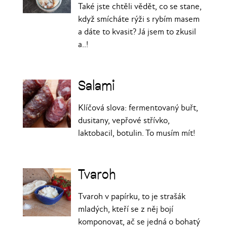
Také jste chtěli vědět, co se stane,
když smícháte rýži s rybím masem
a dáte to kvasit? Já jsem to zkusil
a..!
Salami
Klíčová slova: fermentovaný buřt,
dusitany, vepřové střívko,
laktobacil, botulin. To musím mít!
Tvaroh
Tvaroh v papírku, to je strašák
mladých, kteří se z něj bojí
komponovat, ač se jedná o bohatý