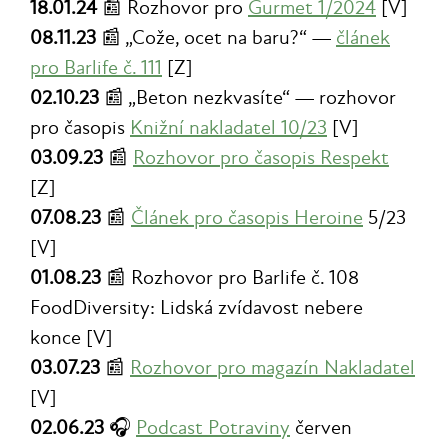
18.01.24
📰 Rozhovor pro
Gurmet 1/2024
[V]
08.11.23
📰 „Cože, ocet na baru?“ —
článek
pro Barlife č. 111
[Z]
02.10.23
📰 „Beton nezkvasíte“ — rozhovor
pro časopis
Knižní nakladatel 10/23
[V]
03.09.23
📰
Rozhovor pro časopis Respekt
[Z]
07.08.23
📰
Článek pro časopis Heroine
5/23
[V]
01.08.23
📰 Rozhovor pro Barlife č. 108
FoodDiversity: Lidská zvídavost nebere
konce [V]
03.07.23
📰
Rozhovor pro magazín Nakladatel
[V]
02.06.23
🎧
Podcast Potraviny
červen