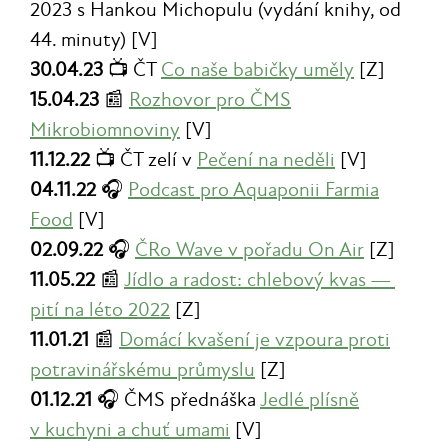
2023 s Hankou Michopulu (vydání knihy, od
44. minuty) [V]
30.04.23
📺 ČT
Co naše babičky uměly
[Z]
15.04.23
📰
Rozhovor pro ČMS
Mikrobiomnoviny
[V]
11.12.22
📺 ČT zelí v
Pečení na neděli
[V]
04.11.22
🎧
Podcast pro Aquaponii Farmia
Food
[V]
02.09.22
🎧
ČRo Wave v pořadu On Air
[Z]
11.05.22
📰
Jídlo a radost: chlebový kvas —
pití na léto 2022
[Z]
11.01.21
📰
Domácí kvašení je vzpoura proti
potravinářskému průmyslu
[Z]
01.12.21
🎧 ČMS přednáška
Jedlé plísně
v kuchyni a chuť umami
[V]