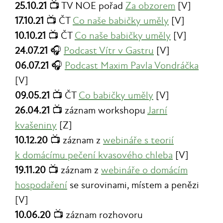
25.10.21
📺 TV NOE pořad
Za obzorem
[V]
17.10.21
📺 ČT
Co naše babičky uměly
[V]
10.10.21
📺 ČT
Co naše babičky uměly
[V]
24.07.21
🎧
Podcast Vítr v Gastru
[V]
06.07.21
🎧
Podcast Maxim Pavla Vondráčka
[V]
09.05.21
📺 ČT
Co babičky uměly
[V]
26.04.21
📺 záznam workshopu
Jarní
kvašeniny
[Z]
10.12.20
📺 záznam z
webináře s teorií
k domácímu pečení kvasového chleba
[V]
19.11.20
📺 záznam z
webináře o domácím
hospodaření
se surovinami, místem a penězi
[V]
10.06.20
📺 záznam rozhovoru