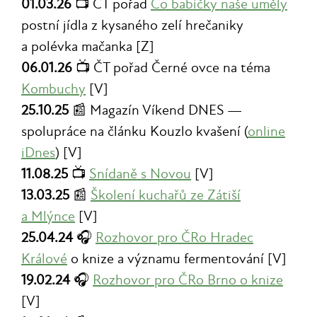
01.03.26
📺 ČT pořad
Co babičky naše uměly
postní jídla z kysaného zelí hrečaniky
a polévka mačanka [Z]
06.01.26
📺 ČT pořad Černé ovce na téma
Kombuchy
[V]
25.10.25
📰 Magazín Víkend DNES —
spolupráce na článku Kouzlo kvašení (
online
iDnes
) [V]
11.08.25
📺
Snídaně s Novou
[V]
13.03.25
📰
Školení kuchařů ze Zátiší
a Mlýnce
[V]
25.04.24
🎧
Rozhovor pro ČRo Hradec
Králové
o knize a významu fermentování [V]
19.02.24
🎧
Rozhovor pro ČRo Brno o knize
[V]