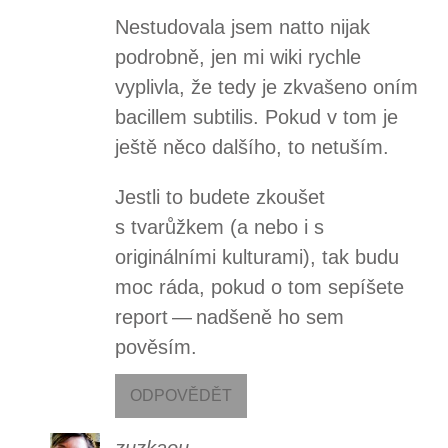
Nestudovala jsem natto nijak
podrobně, jen mi wiki rychle
vyplivla, že tedy je zkvašeno oním
bacillem subtilis. Pokud v tom je
ještě něco dalšího, to netuším.
Jestli to budete zkoušet
s tvarůžkem (a nebo i s
originálními kulturami), tak budu
moc ráda, pokud o tom sepíšete
report — nadšeně ho sem
pověsím.
ODPOVĚDĚT
zuzkaou