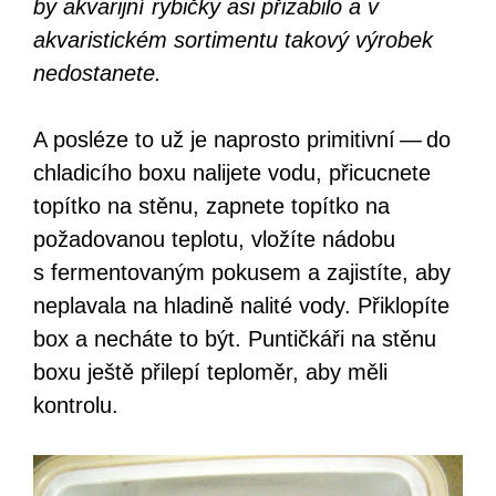
by akvarijní rybičky asi přizabilo a v
akvaristickém sortimentu takový výrobek
nedostanete.
A posléze to už je naprosto primitivní — do
chladicího boxu nalijete vodu, přicucnete
topítko na stěnu, zapnete topítko na
požadovanou teplotu, vložíte nádobu
s fermentovaným pokusem a zajistíte, aby
neplavala na hladině nalité vody. Přiklopíte
box a necháte to být. Puntičkáři na stěnu
boxu ještě přilepí teploměr, aby měli
kontrolu.