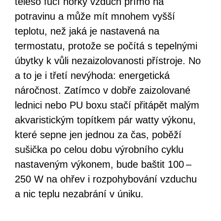
těleso fučí horký vzduch přímo na
potravinu a může mít mnohem vyšší
teplotu, než jaká je nastavená na
termostatu, protože se počítá s tepelnými
úbytky k vůli nezaizolovanosti přístroje. No
a to je i třetí nevýhoda: energetická
náročnost. Zatímco v dobře zaizolované
lednici nebo PU boxu stačí přitápět malým
akvaristickým topítkem pár watty výkonu,
které sepne jen jednou za čas, poběží
sušička po celou dobu výrobního cyklu
nastaveným výkonem, bude baštit 100 –
250 W na ohřev i rozpohybování vzduchu
a nic teplu nezabrání v úniku.