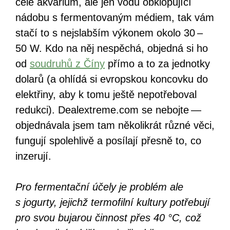
celé akvárium, ale jen vodu obklopující
nádobu s fermentovaným médiem, tak vám
stačí to s nejslabším výkonem okolo 30 –
50 W. Kdo na něj nespěchá, objedná si ho
od
soudruhů z Číny
přímo a to za jednotky
dolarů (a ohlídá si evropskou koncovku do
elektřiny, aby k tomu ještě nepotřeboval
redukci). Dealextreme.com se nebojte —
objednávala jsem tam několikrát různé věci,
fungují spolehlivě a posílají přesně to, co
inzerují.
Pro fermentační účely je problém ale
s jogurty, jejichž termofilní kultury potřebují
pro svou bujarou činnost přes 40 °C, což