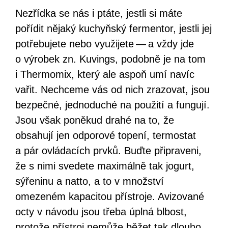
Nezřídka se nás i ptáte, jestli si máte
pořídit nějaký kuchyňský fermentor, jestli jej
potřebujete nebo využijete — a vždy jde
o výrobek zn. Kuvings, podobně je na tom
i Thermomix, který ale aspoň umí navíc
vařit. Nechceme vás od nich zrazovat, jsou
bezpečné, jednoduché na použití a fungují.
Jsou však poněkud drahé na to, že
obsahují jen odporové topení, termostat
a pár ovládacích prvků. Buďte připraveni,
že s nimi svedete maximálně tak jogurt,
sýřeninu a natto, a to v množství
omezeném kapacitou přístroje. Avizované
octy v návodu jsou třeba úplná blbost,
protože přístroj nemůže běžet tak dlouho,