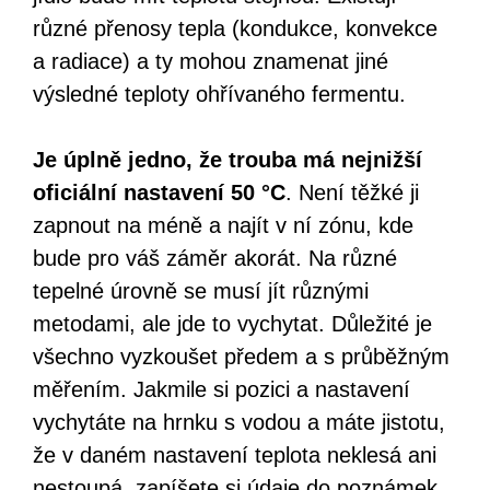
různé přenosy tepla (kondukce, konvekce
a radiace) a ty mohou znamenat jiné
výsledné teploty ohřívaného fermentu.
Je úplně jedno, že trouba má nejnižší
oficiální nastavení 50 °C
. Není těžké ji
zapnout na méně a najít v ní zónu, kde
bude pro váš záměr akorát. Na různé
tepelné úrovně se musí jít různými
metodami, ale jde to vychytat. Důležité je
všechno vyzkoušet předem a s průběžným
měřením. Jakmile si pozici a nastavení
vychytáte na hrnku s vodou a máte jistotu,
že v daném nastavení teplota neklesá ani
nestoupá, zapíšete si údaje do poznámek