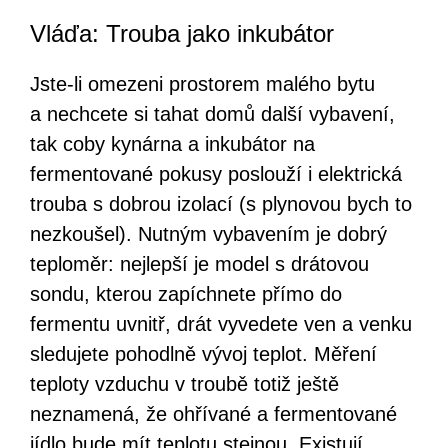
Vláďa: Trouba jako inkubátor
Jste-li omezeni prostorem malého bytu
a nechcete si tahat domů další vybavení,
tak coby kynárna a inkubátor na
fermentované pokusy poslouží i elektrická
trouba s dobrou izolací (s plynovou bych to
nezkoušel). Nutným vybavením je dobrý
teploměr: nejlepší je model s drátovou
sondu, kterou zapíchnete přímo do
fermentu uvnitř, drát vyvedete ven a venku
sledujete pohodlně vývoj teplot. Měření
teploty vzduchu v troubě totiž ještě
neznamená, že ohřívané a fermentované
jídlo bude mít teplotu stejnou. Existují