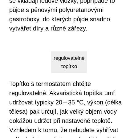
se vkládají ledové vložky, popřípadě to
půjde s pěnovými polyuretanovými
gastroboxy, do kterých půjde snadno
vytvářet díry a různé zářezy.
regulovatelné
topítko
Topítko s termostatem chtějte
regulovatelné. Akvaristická topítka umí
udržovat typicky 20 – 35 °C, výkon (délka
tělesa) pak určují, jak velký objem vody
dokážou udržet při nastavené teplotě.
Vzhledem k tomu, že nebudete vyhřívat