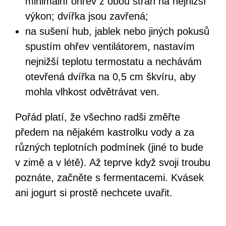
minimální ohřev z obou stran na nejnižší
výkon; dvířka jsou zavřená;
na sušení hub, jablek nebo jiných pokusů
spustím ohřev ventilátorem, nastavím
nejnižší teplotu termostatu a nechávám
otevřená dvířka na 0,5 cm škvíru, aby
mohla vlhkost odvětrávat ven.
Pořád platí, že všechno radši změřte
předem na nějakém kastrolku vody a za
různých teplotních podmínek (jiné to bude
v zimě a v létě). Až teprve když svoji troubu
poznáte, začněte s fermentacemi. Kvásek
ani jogurt si prostě nechcete uvařit.