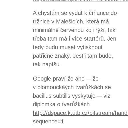
A chystám se vydat k číňance do
tržnice v Malešicích, která má
minimálně červenou koji rýži, tak
třeba tam má i více startérů. Jen
tedy budu muset vytisknout
patřičné znaky. Jestli tam bude,
tak napíšu.
Google praví že ano — že
v olomouckáých tvarůžkách se
bacillus subtilis vyskytuje — viz
diplomka o tvarůžkách
http://dspace.k.utb.cz/bitstream
sequence=1