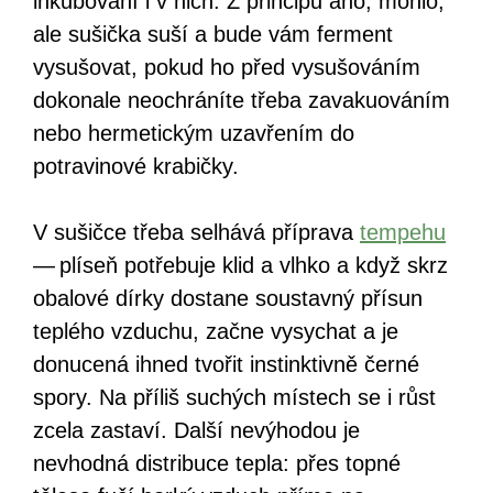
inkubování i v nich. Z principu ano, mohlo,
ale sušička suší a bude vám ferment
vysušovat, pokud ho před vysušováním
dokonale neochráníte třeba zavakuováním
nebo hermetickým uzavřením do
potravinové krabičky.
V sušičce třeba selhává příprava
tempehu
— plíseň potřebuje klid a vlhko a když skrz
obalové dírky dostane soustavný přísun
teplého vzduchu, začne vysychat a je
donucená ihned tvořit instinktivně černé
spory. Na příliš suchých místech se i růst
zcela zastaví. Další nevýhodou je
nevhodná distribuce tepla: přes topné