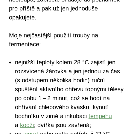
pro příště a pak už jen jednoduše
opakujete.
Moje nejčastější použití trouby na
fermentace:
nejnižší teploty kolem 28 °C zajistí jen
rozsvícená žárovka a jen jednou za čas
(s odstupem několika hodin) ruční
spuštění aktivního ohřevu topnými tělesy
po dobu 1 – 2 minut, což se hodí na
ohřívání chlebového kvásku, kynutí
bochníku v zimě a inkubaci
tempehu
a
kodži
; dvířka jsou zavřená;
na
jogurt
nebo natto potřebuji 42 °C,