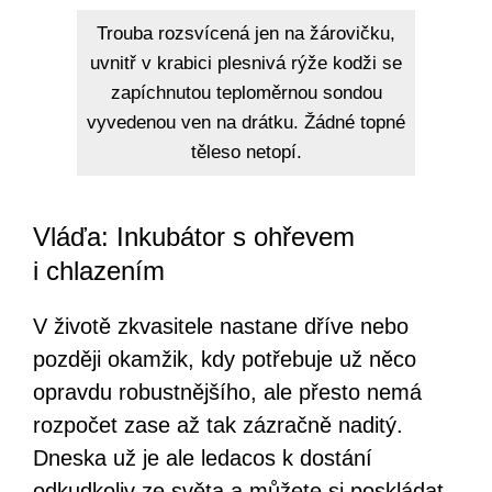
Trouba rozsvícená jen na žárovičku,
uvnitř v krabici plesnivá rýže kodži se
zapíchnutou teploměrnou sondou
vyvedenou ven na drátku. Žádné topné
těleso netopí.
Vláďa: Inkubátor s ohřevem
i chlazením
V životě zkvasitele nastane dříve nebo
později okamžik, kdy potřebuje už něco
opravdu robustnějšího, ale přesto nemá
rozpočet zase až tak zázračně naditý.
Dneska už je ale ledacos k dostání
odkudkoliv ze světa a můžete si poskládat