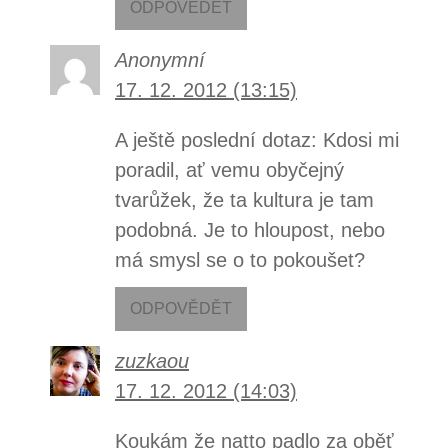
ODPOVĚDĚT
Anonymní
17. 12. 2012 (13:15)
A ještě poslední dotaz: Kdosi mi
poradil, ať vemu obyčejný
tvarůžek, že ta kultura je tam
podobná. Je to hloupost, nebo
má smysl se o to pokoušet?
ODPOVĚDĚT
zuzkaou
17. 12. 2012 (14:03)
Koukám že natto padlo za oběť