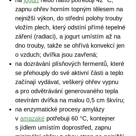
zapnu ohřev horním topným tělesem na
nejnižší výkon, do střední polohy trouby
vložím plech, který odstíní přímé tepelné
záření (radiaci), a jogurt umístím až na
dno trouby, takže se ohřívá konvekcí jen
o vzduch; dvířka jsou zavřená;
na dozrávání plísňových fermentů, které
se přehouply do své aktivní části a teplo
začínají vydávat, veškerý ohřev vypnu
a pro odvětrávání generovaného tepla
otevírám dvířka na malou 0,5 cm škvíru;
na enzymatické procesy amylázy
v
amazaké
potřebuji 60 °C, kontejner
s jídlem umístím doprostřed, zapnu