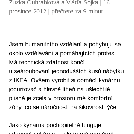
Zuzka Ouhrabková
a
Vláďa Sojka
|
16.
prosince 2012 | přečtete za 9 minut
Jsem humanitního vzdělání a pohybuju se
okolo vzdělávání a pomáhajících profesí.
Má technická zdatnost končí
u sešroubování jednodušších kusů nábytku
z IKEA. Ovšem vyrobit si domácí kynárnu,
jogurtovač a hlavně líheň na ušlechtilé
plísně je zcela v prostoru mé komfortní
zóny, co se náročnosti na šikovnost týče.
Jako kynárna pochopitelně funguje
i domácí pekárna — ale ta má poměrně