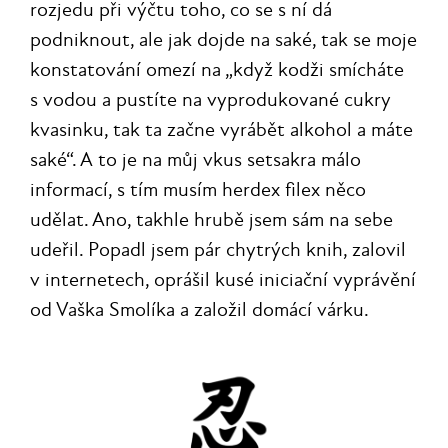
rozjedu při výčtu toho, co se s ní dá
podniknout, ale jak dojde na saké, tak se moje
konstatování omezí na „když kodži smícháte
s vodou a pustíte na vyprodukované cukry
kvasinku, tak ta začne vyrábět alkohol a máte
saké“. A to je na můj vkus setsakra málo
informací, s tím musím herdex filex něco
udělat. Ano, takhle hrubě jsem sám na sebe
udeřil. Popadl jsem pár chytrých knih, zalovil
v internetech, oprášil kusé iniciační vyprávění
od Vaška Smolíka a založil domácí várku.