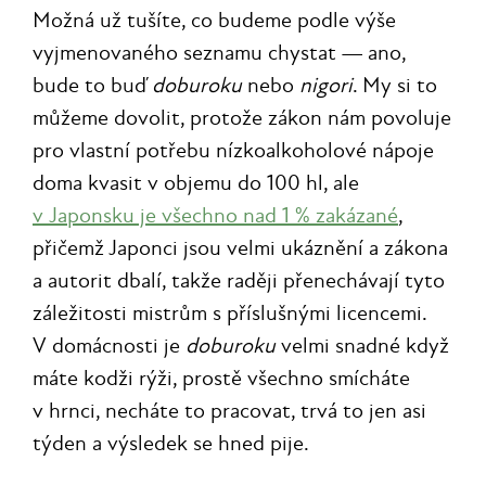
Možná už tušíte, co budeme podle výše
vyjmenovaného seznamu chystat — ano,
bude to buď
doburoku
nebo
nigori
. My si to
můžeme dovolit, protože zákon nám povoluje
pro vlastní potřebu nízkoalkoholové nápoje
doma kvasit v objemu do 100 hl, ale
v Japonsku je všechno nad 1 % zakázané
,
přičemž Japonci jsou velmi ukáznění a zákona
a autorit dbalí, takže raději přenechávají tyto
záležitosti mistrům s příslušnými licencemi.
V domácnosti je
doburoku
velmi snadné když
máte kodži rýži, prostě všechno smícháte
v hrnci, necháte to pracovat, trvá to jen asi
týden a výsledek se hned pije.