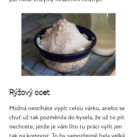
Rýžový ocet
Možná nestíháte vypít celou várku, anebo se
chuť už tak pozměnila do kysela, že už to pít
nechcete, jenže je vám líto tu práci vylít jen
tak na kompost. To by samozřejmě byla velká