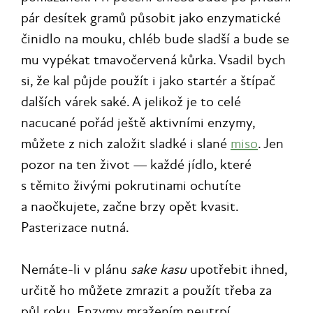
pár desítek gramů působit jako enzymatické
činidlo na mouku, chléb bude sladší a bude se
mu vypékat tmavočervená kůrka. Vsadil bych
si, že kal půjde použít i jako startér a štípač
dalších várek saké. A jelikož je to celé
nacucané pořád ještě aktivními enzymy,
můžete z nich založit sladké i slané
miso
. Jen
pozor na ten život — každé jídlo, které
s těmito živými pokrutinami ochutíte
a naočkujete, začne brzy opět kvasit.
Pasterizace nutná.
Nemáte-li v plánu
sake kasu
upotřebit ihned,
určitě ho můžete zmrazit a použít třeba za
půl roku. Enzymy mražením neutrpí.