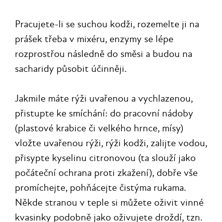
Pracujete-li se suchou kodži, rozemelte ji na
prášek třeba v mixéru, enzymy se lépe
rozprostřou následně do směsi a budou na
sacharidy působit účinněji.
Jakmile máte rýži uvařenou a vychlazenou,
přistupte ke smíchání: do pracovní nádoby
(plastové krabice či velkého hrnce, mísy)
vložte uvařenou rýži, rýži kodži, zalijte vodou,
přisypte kyselinu citronovou (ta slouží jako
počáteční ochrana proti zkažení), dobře vše
promíchejte, pohňácejte čistýma rukama.
Někde stranou v teple si můžete oživit vinné
kvasinky podobně jako oživujete droždí, tzn.