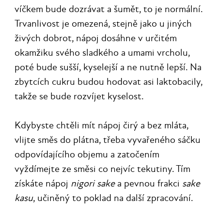
víčkem bude dozrávat a šumět, to je normální.
Trvanlivost je omezená, stejně jako u jiných
živých dobrot, nápoj dosáhne v určitém
okamžiku svého sladkého a umami vrcholu,
poté bude sušší, kyselejší a ne nutně lepší. Na
zbytcích cukru budou hodovat asi laktobacily,
takže se bude rozvíjet kyselost.
Kdybyste chtěli mít nápoj čirý a bez mláta,
vlijte směs do plátna, třeba vyvařeného sáčku
odpovídajícího objemu a zatočením
vyždímejte ze směsi co nejvíc tekutiny. Tím
získáte nápoj
nigori sake
a pevnou frakci
sake
kasu
, učiněný to poklad na další zpracování.