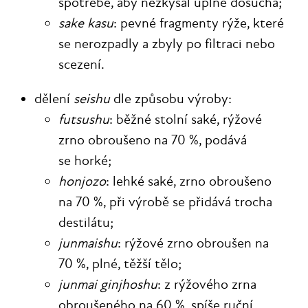
spotřebě, aby nezkysal úplně dosucha;
sake kasu
: pevné fragmenty rýže, které
se nerozpadly a zbyly po filtraci nebo
scezení.
dělení
seishu
dle způsobu výroby:
futsushu
: běžné stolní saké, rýžové
zrno obroušeno na 70 %, podává
se horké;
honjozo
: lehké saké, zrno obroušeno
na 70 %, při výrobě se přidává trocha
destilátu;
junmaishu
: rýžové zrno obroušen na
70 %, plné, těžší tělo;
junmai ginjhoshu
: z rýžového zrna
obroušeného na 60 %, spíše ruční