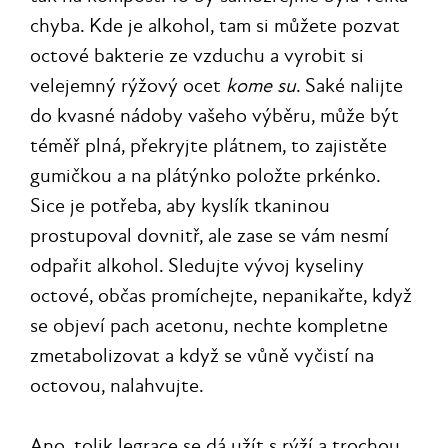
chyba. Kde je alkohol, tam si můžete pozvat
octové bakterie ze vzduchu a vyrobit si
velejemný rýžový ocet
kome su
. Saké nalijte
do kvasné nádoby vašeho výběru, může být
téměř plná, překryjte plátnem, to zajistěte
gumičkou a na plátýnko položte prkénko.
Sice je potřeba, aby kyslík tkaninou
prostupoval dovnitř, ale zase se vám nesmí
odpařit alkohol. Sledujte vývoj kyseliny
octové, občas promíchejte, nepanikařte, když
se objeví pach acetonu, nechte kompletne
zmetabolizovat a když se vůně vyčistí na
octovou, nalahvujte.
Ano, tolik legrace se dá užít s rýží a trochou