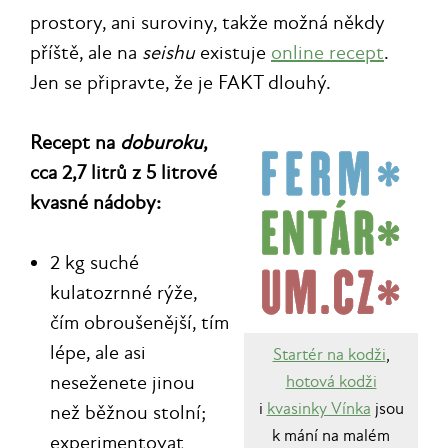
prostory, ani suroviny, takže možná někdy
příště, ale na
seishu
existuje
online recept
.
Jen se připravte, že je FAKT dlouhý.
Recept na
doburoku
,
cca 2,7 litrů z 5 litrové
kvasné nádoby:
2 kg suché
kulatozrnné rýže,
čím obroušenější, tím
lépe, ale asi
Startér na kodži
,
neseženete jinou
hotová kodži
i
kvasinky Vínka
jsou
než běžnou stolní;
k mání na malém
experimentovat