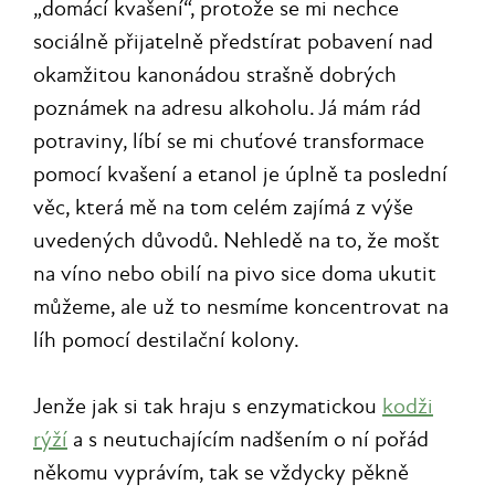
„domácí kvašení“, protože se mi nechce
sociálně přijatelně předstírat pobavení nad
okamžitou kanonádou strašně dobrých
poznámek na adresu alkoholu. Já mám rád
potraviny, líbí se mi chuťové transformace
pomocí kvašení a etanol je úplně ta poslední
věc, která mě na tom celém zajímá z výše
uvedených důvodů. Nehledě na to, že mošt
na víno nebo obilí na pivo sice doma ukutit
můžeme, ale už to nesmíme koncentrovat na
líh pomocí destilační kolony.
Jenže jak si tak hraju s enzymatickou
kodži
rýží
a s neutuchajícím nadšením o ní pořád
někomu vyprávím, tak se vždycky pěkně