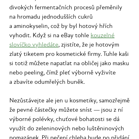
divokých fermentačních procesů přeměnily
na hromadu jednodušších cukrů
a aminokyselin, což by byl hotový hřích
vyhodit. Když si na eBay tohle
kouzelné
slovíčko vyhledáte
, zjistíte, že je hotovým
zlatý tiketem pro kosmetické firmy. Tuhle kaši
si totiž můžete napatlat na obličej jako masku
nebo peeling, čímž pleť výborně vyživíte
a zbavíte odumřelých buněk.
Nezůstávejte ale jen u kosmetiky, samozřejmě
že pevné částečky můžete sníst — jsou z ní
výborné polévky, chuťové bohatosti se dá
využít do zeleninových nebo luštěninových
pomazánek. Při pečení chleba bude po přidání