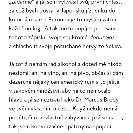
„zadarmo“ a já jsem vykvasil svůj první chlast,
za což bych dostal v Japonsku jízdenku do
kriminálu, ale u Berouna je to myslím zatím
každému lógr. A tak můžu popíjet při psaní
tohoto zápisku svoje soukromé
doburoku
a chlácholit svoje pocuchané nervy ze Sekira.
Já totiž nemám rád alkohol a doteď mě nikdo
nezlomil ani na víno, ani na pivo, občas si dám
dezertně nějaký ten americký rum a to ještě
v takovém množství, aby mi to nemotalo
hlavu a já se neztratil jako Dr. Marcus Brody
ve svém vlastním muzeu. Když někdo nemá
ponětí, čím se vlastně zabývám a ptá se na to,
tak jsem konverzačně opatrný na spojení