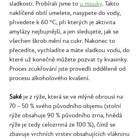
sladkosti. Probírali jsme to
u mouky
. Takto
naklíčené obilí umelete, nasypete do vody,
přivedete k 60 °C, při kterých je aktivita
amylázy nejbujnější, a jen sledujete, jak se
všechen škrob mění na cukr. Nakonec to
přecedíte, vychladíte a máte sladkou vodu, do
které už konečně můžete pozvat ty kvasinky.
Proces zcukřování jste provedli odděleně od
procesu alkoholového kvašení.
Saké
je z rýže, která se ve mlýně obrousí na
70 – 50 % svého původního objemu (stolní
rýže obsahuje 90 % původního zrna, hnědá
rýže je tedy celozrnná ze 100 %), čímž se
zbavuje vrchních vrstev obsahujících vlákninu