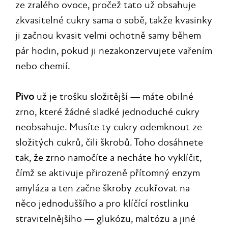
ze zralého ovoce, pročež tato už obsahuje
zkvasitelné cukry sama o sobě, takže kvasinky
ji začnou kvasit velmi ochotně samy během
pár hodin, pokud ji nezakonzervujete vařením
nebo chemií.
Pivo
už je trošku složitější — máte obilné
zrno, které žádné sladké jednoduché cukry
neobsahuje. Musíte ty cukry odemknout ze
složitých cukrů, čili škrobů. Toho dosáhnete
tak, že zrno namočíte a necháte ho vyklíčit,
čímž se aktivuje přirozeně přítomný enzym
amyláza a ten začne škroby zcukřovat na
něco jednoduššího a pro klíčící rostlinku
stravitelnějšího — glukózu, maltózu a jiné