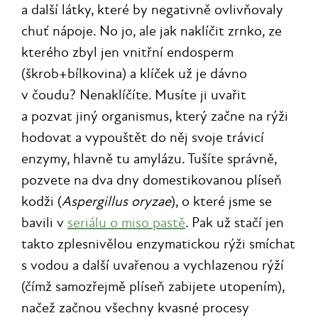
a další látky, které by negativně ovlivňovaly
chuť nápoje. No jo, ale jak naklíčit zrnko, ze
kterého zbyl jen vnitřní endosperm
(škrob+bílkovina) a klíček už je dávno
v čoudu? Nenaklíčíte. Musíte ji uvařit
a pozvat jiný organismus, který začne na rýži
hodovat a vypouštět do něj svoje trávicí
enzymy, hlavně tu amylázu. Tušíte správně,
pozvete na dva dny domestikovanou plíseň
kodži (
Aspergillus oryzae
), o které jsme se
bavili v
seriálu o miso pastě
. Pak už stačí jen
takto zplesnivělou enzymatickou rýži smíchat
s vodou a další uvařenou a vychlazenou rýží
(čímž samozřejmě plíseň zabijete utopením),
načež začnou všechny kvasné procesy