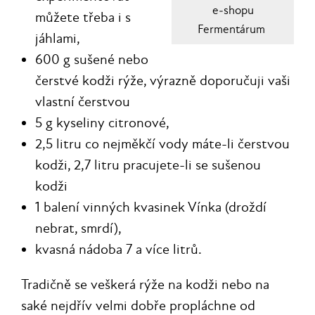
e‑shopu
můžete třeba i s
Fermentárum
jáhlami,
600 g sušené nebo
čerstvé kodži rýže, výrazně doporučuji vaši
vlastní čerstvou
5 g kyseliny citronové,
2,5 litru co nejměkčí vody máte-li čerstvou
kodži, 2,7 litru pracujete-li se sušenou
kodži
1 balení vinných kvasinek Vínka (droždí
nebrat, smrdí),
kvasná nádoba 7 a více litrů.
Tradičně se veškerá rýže na kodži nebo na
saké nejdřív velmi dobře propláchne od