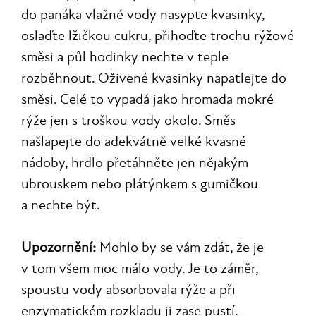
do panáka vlažné vody nasypte kvasinky,
oslaďte lžičkou cukru, přihoďte trochu rýžové
směsi a půl hodinky nechte v teple
rozběhnout. Oživené kvasinky napatlejte do
směsi. Celé to vypadá jako hromada mokré
rýže jen s troškou vody okolo. Směs
našlapejte do adekvátně velké kvasné
nádoby, hrdlo přetáhněte jen nějakým
ubrouskem nebo plátýnkem s gumičkou
a nechte být.
Upozornění:
Mohlo by se vám zdát, že je
v tom všem moc málo vody. Je to záměr,
spoustu vody absorbovala rýže a při
enzymatickém rozkladu ji zase pustí.