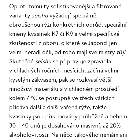
Oproti tomu ty sofistikovanější a filtrované
varianty
seishu
vyžadují speciálně
obroušenou rýži konkrétních odrůd, speciální
kmeny kvasinek K7 či K9 a velmi specifické
zkušenosti z oboru, o které se Japonci jen
velmi neradi dělí, od toho mají své mistry
tōji
.
Skutečné
seishu
se připravuje zpravidla
v chladných ročních měsících, začíná velmi
kyselým zákvasem, pak se rozkvasí větší
množství materiálu a v chladném prostředí
kolem 7 °C se postupně ve třech várkách
přidává další a další vařená rýže, takže
kvasinky jsou přikrmovány průběžně a během
30 – 40 dnů je dosahováno masivní, až 20%
alkoholovitosti. Na něco takového nemám ani