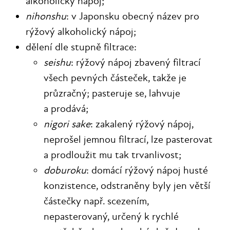
alkoholický nápoj;
nihonshu
: v Japonsku obecný název pro
rýžový alkoholický nápoj;
dělení dle stupně filtrace:
seishu
: rýžový nápoj zbavený filtrací
všech pevných částeček, takže je
průzračný; pasteruje se, lahvuje
a prodává;
nigori sake
: zakalený rýžový nápoj,
neprošel jemnou filtrací, lze pasterovat
a prodloužit mu tak trvanlivost;
doburoku
: domácí rýžový nápoj husté
konzistence, odstraněny byly jen větší
částečky např. scezením,
nepasterovaný, určený k rychlé