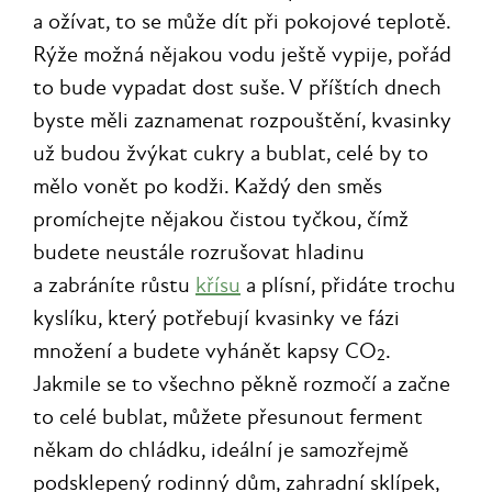
a ožívat, to se může dít při pokojové teplotě.
Rýže možná nějakou vodu ještě vypije, pořád
to bude vypadat dost suše. V příštích dnech
byste měli zaznamenat rozpouštění, kvasinky
už budou žvýkat cukry a bublat, celé by to
mělo vonět po kodži. Každý den směs
promíchejte nějakou čistou tyčkou, čímž
budete neustále rozrušovat hladinu
a zabráníte růstu
křísu
a plísní, přidáte trochu
kyslíku, který potřebují kvasinky ve fázi
množení a budete vyhánět kapsy CO
.
2
Jakmile se to všechno pěkně rozmočí a začne
to celé bublat, můžete přesunout ferment
někam do chládku, ideální je samozřejmě
podsklepený rodinný dům, zahradní sklípek,