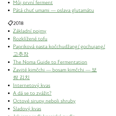
Můj první ferment
Pátá chuť umami — oslava glutamátu
📋
2018
Základní pojmy
Rozklížené tofu
Papriková pasta kočchudžang/ gochujang/
고추장
The Noma Guide to Fermentation
Zavité kimčchi — bosam kimčchi — 보
쌈 김치
Internetový kvas
A dá se to zvážit?
Octové sirupy neboli shruby
Sladový kvas