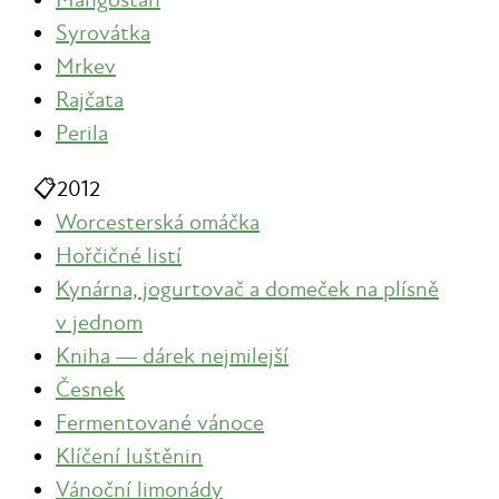
Syrovátka
Mrkev
Rajčata
Perila
📋
2012
Worcesterská omáčka
Hořčičné listí
Kynárna, jogurtovač a domeček na plísně
v jednom
Kniha — dárek nejmilejší
Česnek
Fermentované vánoce
Klíčení luštěnin
Vánoční limonády