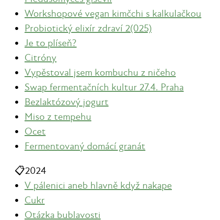
Workshopové vegan kimčchi s kalkulačkou
Probiotický elixír zdraví 2(025)
Je to plíseň?
Citróny
Vypěstoval jsem kombuchu z ničeho
Swap fermentačních kultur 27.4. Praha
Bezlaktózový jogurt
Miso z tempehu
Ocet
Fermentovaný domácí granát
📋
2024
V pálenici aneb hlavně když nakape
Cukr
Otázka bublavosti