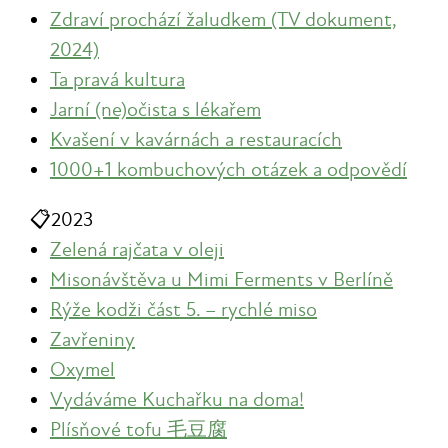
Zdraví prochází žaludkem (TV dokument,
2024)
Ta pravá kultura
Jarní (ne)očista s lékařem
Kvašení v kavárnách a restauracích
1000+1 kombuchových otázek a odpovědí
📋
2023
Zelená rajčata v oleji
Misonávštěva u Mimi Ferments v Berlíně
Rýže kodži část 5. – rychlé miso
Zavřeniny
Oxymel
Vydáváme Kuchařku na doma!
Plísňové tofu 毛豆腐