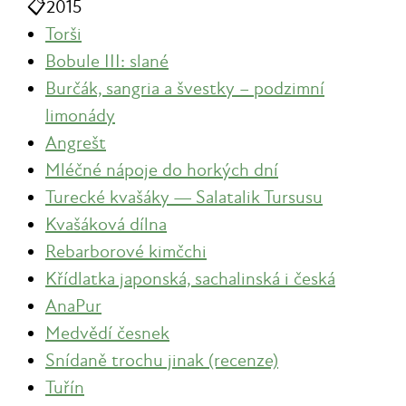
📋
2015
Torši
Bobule III: slané
Burčák, sangria a švestky – podzimní
limonády
Angrešt
Mléčné nápoje do horkých dní
Turecké kvašáky — Salatalik Tursusu
Kvašáková dílna
Rebarborové kimčchi
Křídlatka japonská, sachalinská i česká
AnaPur
Medvědí česnek
Snídaně trochu jinak (recenze)
Tuřín