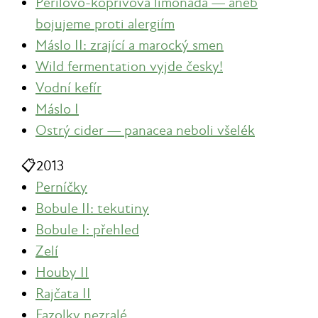
Perilovo-kopřivová limonáda — aneb
bojujeme proti alergiím
Máslo II: zrající a marocký smen
Wild fermentation vyjde česky!
Vodní kefír
Máslo I
Ostrý cider — panacea neboli všelék
📋
2013
Perníčky
Bobule II: tekutiny
Bobule I: přehled
Zelí
Houby II
Rajčata II
Fazolky nezralé