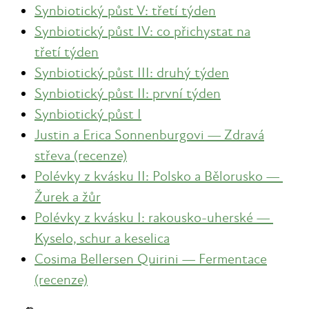
Synbiotický půst V: třetí týden
Synbiotický půst IV: co přichystat na
třetí týden
Synbiotický půst III: druhý týden
Synbiotický půst II: první týden
Synbiotický půst I
Justin a Erica Sonnenburgovi — Zdravá
střeva (recenze)
Polévky z kvásku II: Polsko a Bělorusko —
Žurek a žůr
Polévky z kvásku I: rakousko-uherské —
Kyselo, schur a keselica
Cosima Bellersen Quirini — Fermentace
(recenze)