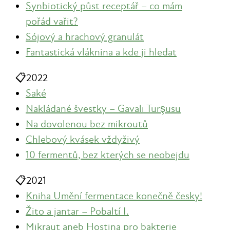
Synbiotický půst receptář – co mám
pořád vařit?
Sójový a hrachový granulát
Fantastická vláknina a kde ji hledat
📋
2022
Saké
Nakládané švestky – Gavalı Turşusu
Na dovolenou bez mikroutů
Chlebový kvásek vždyživý
10 fermentů, bez kterých se neobejdu
📋
2021
Kniha Umění fermentace konečně česky!
Žito a jantar – Pobaltí I.
Mikraut aneb Hostina pro bakterie