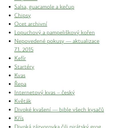
Salsa, guacamole a kečup
Chipsy
Ocet archivní
Lopuchový a pampeliškový kořen
Nepovedené pokusy — aktualizace
7.1. 2015
Kefír
Startéry
Kvas
Řepa
Internetový kvas – český
Květák
Divoké kvašení — bible všech kysačů
Křís
Divoká zázvorovka čili pirátský grog