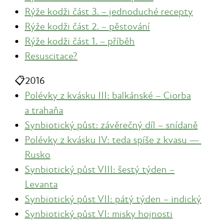
Rýže kodži část 3. – jednoduché recepty
Rýže kodži část 2. – pěstování
Rýže kodži část 1. – příběh
Resuscitace?
📋
2016
Polévky z kvásku III: balkánské – Ciorba
a trahaňa
Synbiotický půst: závěrečný díl – snídaně
Polévky z kvásku IV: teda spíše z kvasu —
Rusko
Synbiotický půst VIII: šestý týden –
Levanta
Synbiotický půst VII: pátý týden – indický
Synbiotický půst VI: misky hojnosti