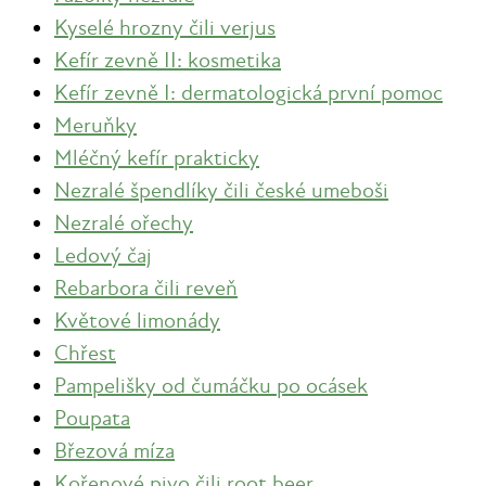
Kyselé hrozny čili verjus
Kefír zevně II: kosmetika
Kefír zevně I: dermatologická první pomoc
Meruňky
Mléčný kefír prakticky
Nezralé špendlíky čili české umeboši
Nezralé ořechy
Ledový čaj
Rebarbora čili reveň
Květové limonády
Chřest
Pampelišky od čumáčku po ocásek
Poupata
Březová míza
Kořenové pivo čili root beer