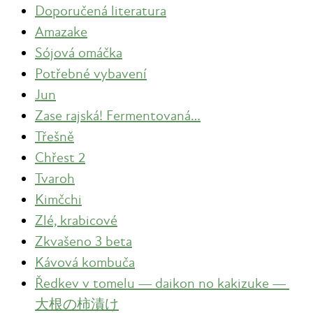
Doporučená literatura
Amazake
Sójová omáčka
Potřebné vybavení
Jun
Zase rajská! Fermentovaná…
Třešně
Chřest 2
Tvaroh
Kimčchi
Zlé, krabicové
Zkvašeno 3 beta
Kávová kombuča
Ředkev v tomelu — daikon no kakizuke —
大根の柿漬け