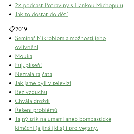
2× podcast Potraviny s Hankou Michopulu
Jak to dostat do dětí
📋
2019
Seminář Mikrobiom a možnosti jeho
ovlivnění
Mouka
Fuj, plíseň!
Nezralá rajčata
Jak jsme byli v televizi
Bez vzduchu
Chvála droždí
Řešení problémů
Tajný trik na umami aneb bombastické
kimčchi (a jiná jídla) i pro vegany.