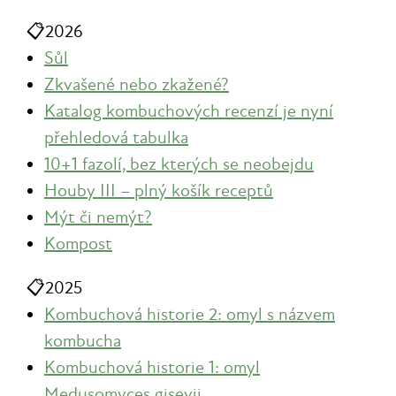
📋
2026
Sůl
Zkvašené nebo zkažené?
Katalog kombuchových recenzí je nyní
přehledová tabulka
10+1 fazolí, bez kterých se neobejdu
Houby III – plný košík receptů
Mýt či nemýt?
Kompost
📋
2025
Kombuchová historie 2: omyl s názvem
kombucha
Kombuchová historie 1: omyl
Medusomyces gisevii