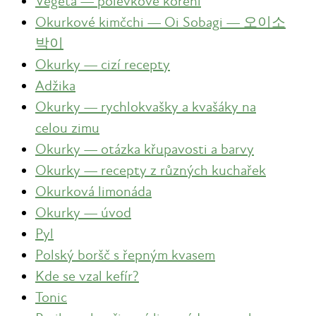
Vegeta — polévkové koření
Okurkové kimčchi — Oi Sobagi — 오이소
박이
Okurky — cizí recepty
Adžika
Okurky — rychlokvašky a kvašáky na
celou zimu
Okurky — otázka křupavosti a barvy
Okurky — recepty z různých kuchařek
Okurková limonáda
Okurky — úvod
Pyl
Polský boršč s řepným kvasem
Kde se vzal kefír?
Tonic