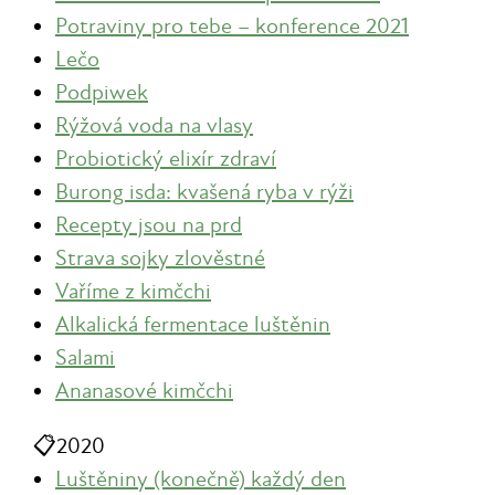
Potraviny pro tebe – konference 2021
Lečo
Podpiwek
Rýžová voda na vlasy
Probiotický elixír zdraví
Burong isda: kvašená ryba v rýži
Recepty jsou na prd
Strava sojky zlověstné
Vaříme z kimčchi
Alkalická fermentace luštěnin
Salami
Ananasové kimčchi
📋
2020
Luštěniny (konečně) každý den