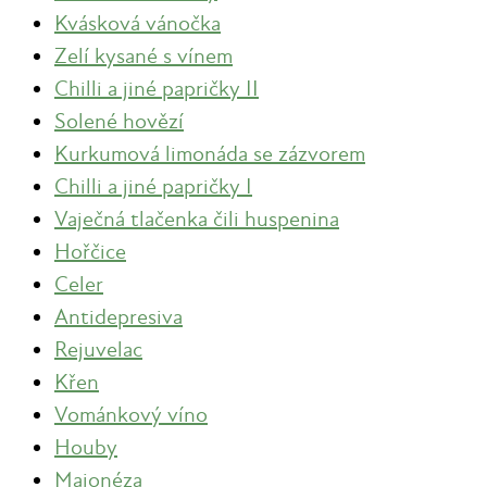
Kvásková vánočka
Zelí kysané s vínem
Chilli a jiné papričky II
Solené hovězí
Kurkumová limonáda se zázvorem
Chilli a jiné papričky I
Vaječná tlačenka čili huspenina
Hořčice
Celer
Antidepresiva
Rejuvelac
Křen
Vománkový víno
Houby
Majonéza