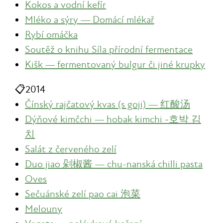
Kokos a vodní kefír
Mléko a sýry — Domácí mlékař
Rybí omáčka
Soutěž o knihu Síla přírodní fermentace
Kišk — fermentovaný bulgur či jiné krupky
📋
2014
Čínský rajčatový kvas (s goji) — 红酸汤
Dýňové kimčchi — hobak kimchi ‑호박 김
치
Salát z červeného zelí
Duo jiao 剁椒酱 — chu-nanská chilli pasta
Oves
Sečuánské zelí pao cai 泡菜
Melouny