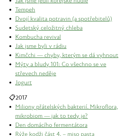
Jak jsme jedli korejské nudle
Tempeh
Dvojí kvalita potravin (a spotřebitelů)
Sudetský celožitný chleba
Kombucha revival
Jak jsme byli v rádiu
Kimčchi — chyby, kterým se dá vyhnout
Mýty a bludy 101: Co všechno se ve
střevech neděje
Jogurt
📋
2017
Miliony přátelských bakterií. Mikroflora,
mikrobiom — jak to tedy je?
Den domácího fermentátora
Rýže kodži část 4. – miso pasta