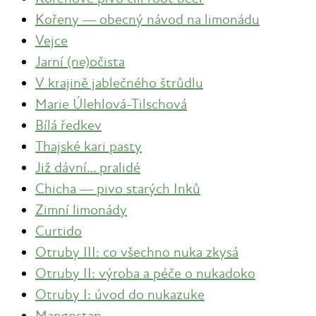
Kořeny — obecný návod na limonádu
Vejce
Jarní (ne)očista
V krajině jablečného štrůdlu
Marie Úlehlová-Tilschová
Bílá ředkev
Thajské kari pasty
Již dávní… pralidé
Chicha — pivo starých Inků
Zimní limonády
Curtido
Otruby III: co všechno nuka zkysá
Otruby II: výroba a péče o nukadoko
Otruby I: úvod do nukazuke
Mangostan