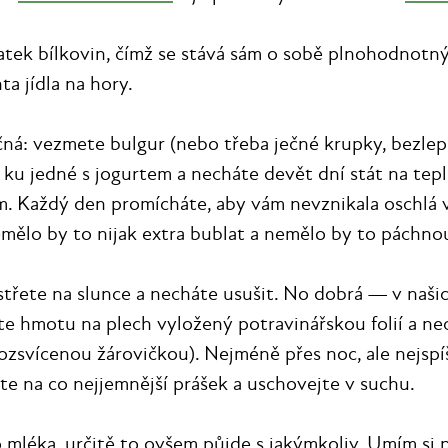
tek bílkovin, čímž se stává sám o sobě plnohodnotným
ta jídla na hory.
ná: vezmete bulgur (nebo třeba ječné krupky, bezle
 ku jedné s jogurtem a necháte devět dní stát na tepl
 Každý den promícháte, aby vám nevznikala oschlá v
mělo by to nijak extra bublat a nemělo by to páchno
střete na slunce a necháte usušit. No dobrá — v naš
ete hmotu na plech vyložený potravinářskou folií a n
rozsvícenou žárovičkou). Nejméně přes noc, ale nejspí
 na co nejjemnější prášek a uschovejte v suchu.
o mléka, určitě to ovšem půjde s jakýmkoliv. Umím si 