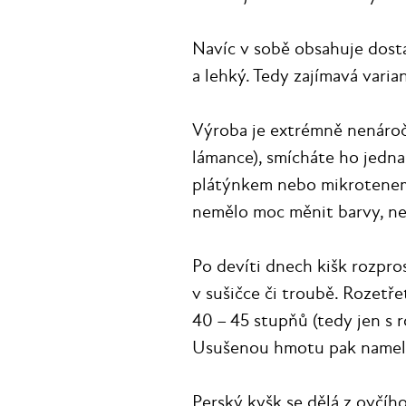
Navíc v sobě obsahuje dosta
a lehký. Tedy zajímavá varian
Výroba je extrémně nenároč
lámance), smícháte ho jedna
plátýnkem nebo mikrotenem.
nemělo moc měnit barvy, ne
Po devíti dnech kišk rozpro
v sušičce či troubě. Rozetř
40 – 45 stupňů (tedy jen s 
Usušenou hmotu pak namelte
Perský kyšk se dělá z ovčíh