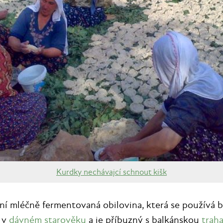
Kurdky nechávajcí schnout kišk
dní mléčně fermentovaná obilovina, která se používá 
 v
dávném starověku
a je příbuzný s balkánskou
trah