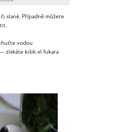
é či slané. Případně můžete
it.
ochuťte vodou
získáte kišik el fukara