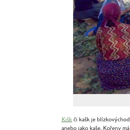
Kišk
či kašk je blízkovýcho
anebo jako kaše. Kořeny má