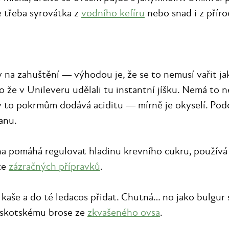
e třeba syrovátka z
vodního kefíru
nebo snad i z přír
 na zahuštění — výhodou je, že se to nemusí vařit jak
o že v Unileveru udělali tu instantní jíšku. Nemá to 
 to pokrmům dodává aciditu — mírně je okyselí. Podo
anu.
a pomáhá regulovat hladinu krevního cukru, používá 
 ze
zázračných přípravků
.
t kaše a do té ledacos přidat. Chutná… no jako bulgu
 skotskému brose ze
zkvašeného ovsa
.