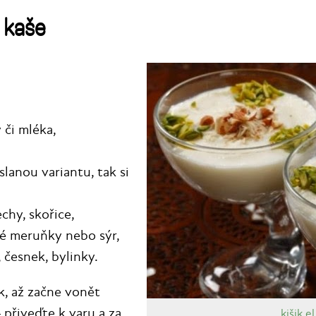
 kaše
 či mléka,
slanou variantu, tak si
chy, skořice,
é meruňky nebo sýr,
 česnek, bylinky.
k, až začne vonět
— přiveďte k varu a za
kišik e