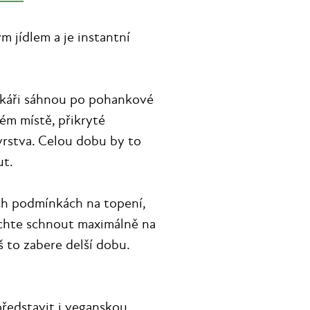
 jídlem a je instantní
pkáři sáhnou po pohankové
ém místě, přikryté
rstva. Celou dobu by to
ut.
ich podmínkách na topení,
echte schnout maximálně na
š to zabere delší dobu.
představit i veganskou