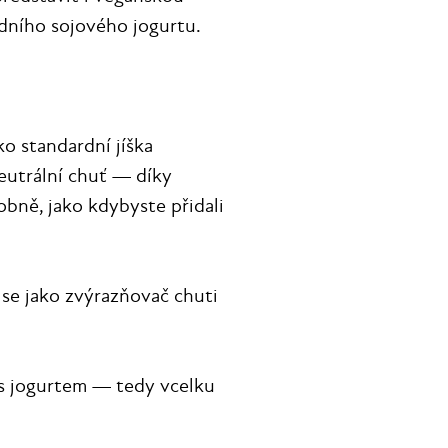
odního sojového jogurtu.
o standardní jíška
neutrální chuť — díky
bně, jako kdybyste přidali
se jako zvýrazňovač chuti
r s jogurtem — tedy vcelku