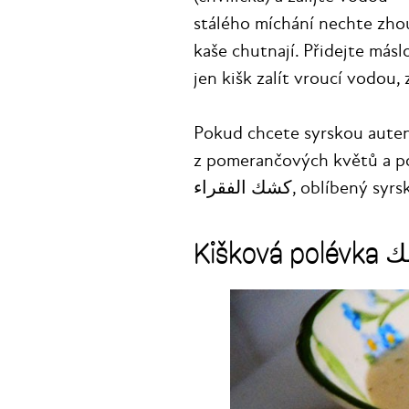
stálého míchání nechte zho
kaše chutnají. Přidejte másl
jen kišk zalít vroucí vodou,
Pokud chcete syrskou auten
z pomerančových květů a po
كشك الفقراء, oblíbený 
Kišková