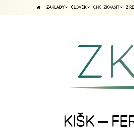
ZÁKLADY
ČLOVĚK
CHCI ZKVASIT
Z R
KIŠK — F