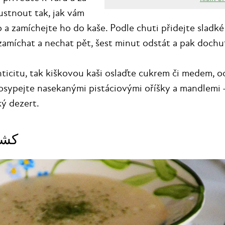
ustnout tak, jak vám
o a zamíchejte ho do kaše. Podle chuti přidejte sladk
 zamíchat a nechat pět, šest minut odstát a pak dochut
ticitu, tak kiškovou kaši oslaďte cukrem či medem, 
sypejte nasekanými pistáciovými oříšky a mandlemi — 
syrský dezert.
 polévka كشك