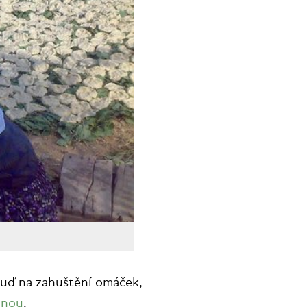
buď na zahuštění omáček,
anou
.