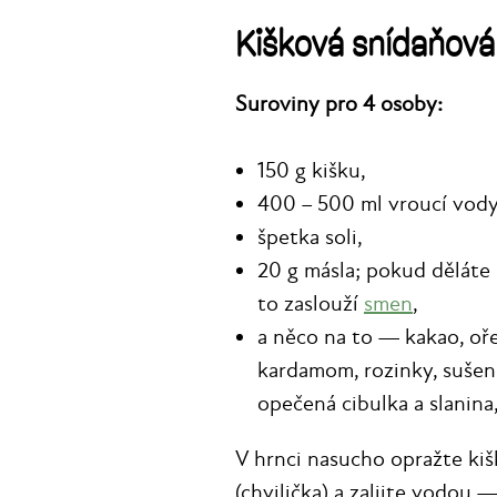
Kišková snídaňová
Suroviny pro 4 osoby:
150 g kišku,
400 – 500 ml vroucí vody
špetka soli,
20 g másla; pokud děláte 
to zaslouží
smen
,
a něco na to — kakao, oře
kardamom, rozinky, sušen
opečená cibulka a slanina,
V hrnci nasucho opražte kiš
(chvilička) a zalijte vodou 