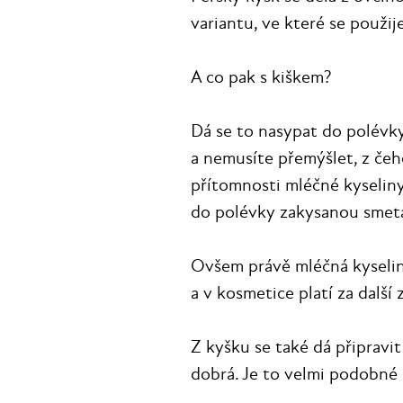
variantu, ve které se použij
A co pak s kiškem?
Dá se to nasypat do polévky
a nemusíte přemýšlet, z čeh
přítomnosti mléčné kyseliny
do polévky zakysanou smet
Ovšem právě mléčná kyselin
a v kosmetice platí za další
Z kyšku se také dá připravi
dobrá. Je to velmi podobné