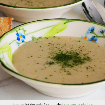
Libanonská česnekačka — zdroj
receptu a obrázku