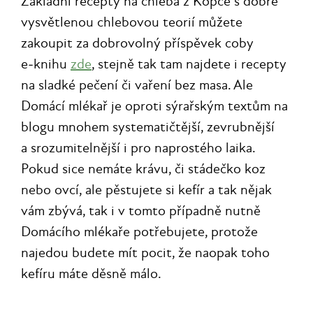
Základní recepty na chleba z Kopce s dobře
vysvětlenou chlebovou teorií můžete
zakoupit za dobrovolný příspěvek coby
e‑knihu
zde
, stejně tak tam najdete i recepty
na sladké pečení či vaření bez masa. Ale
Domácí mlékař je oproti sýrařským textům na
blogu mnohem systematičtější, zevrubnější
a srozumitelnější i pro naprostého laika.
Pokud sice nemáte krávu, či stádečko koz
nebo ovcí, ale pěstujete si kefír a tak nějak
vám zbývá, tak i v tomto případně nutně
Domácího mlékaře potřebujete, protože
najedou budete mít pocit, že naopak toho
kefíru máte děsně málo.