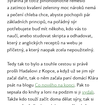
Sýrařina je totiž plnohodnotné řemeslo
a zatímco kvašení zeleniny moc nároků nemá
a pečení chleba chce, abyste pochopili pár
základních principů, na pořádný sýr
potřebujete buď mít někoho, kdo vás to
naučí, anebo studovat skripta a odhadovat,
který z anglických receptů na webu je
příčetný, a který naopak zcela nepoužitelný.
Tedy tak to bylo a touhle cestou si právě
prošli Hadašovi z Kopce, a když už se jim sýr
začal dařit, tak o něm začala paní domácí Klára
psát na blogu
Co nového na kopci
. Pak to
sepsala do knihy a loni na podzim si ji
vydali
.
Takže kdo touží začít doma dělat sýry, tak si