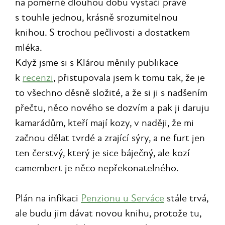
na poměrně dlouhou dobu vystačí právě
s touhle jednou, krásně srozumitelnou
knihou. S trochou pečlivosti a dostatkem
mléka.
Když jsme si s Klárou měnily publikace
k
recenzi
, přistupovala jsem k tomu tak, že je
to všechno děsně složité, a že si ji s nadšením
přečtu, něco nového se dozvím a pak ji daruju
kamarádům, kteří mají kozy, v naději, že mi
začnou dělat tvrdé a zrající sýry, a ne furt jen
ten čerstvý, který je sice báječný, ale kozí
camembert je něco nepřekonatelného.
Plán na infikaci
Penzionu u Serváce
stále trvá,
ale budu jim dávat novou knihu, protože tu,