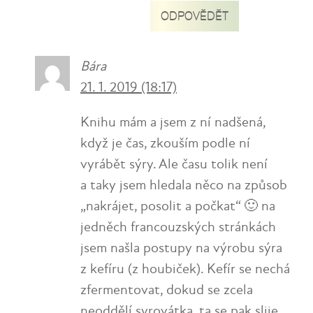
ODPOVĚDĚT
Bára
21. 1. 2019 (18:17)
Knihu mám a jsem z ní nadšená,
když je čas, zkouším podle ní
vyrábět sýry. Ale času tolik není
a taky jsem hledala něco na způsob
„nakrájet, posolit a počkat“ 🙂 na
jedněch francouzských stránkách
jsem našla postupy na výrobu sýra
z kefíru (z houbiček). Kefír se nechá
zfermentovat, dokud se zcela
neoddělí syrovátka, ta se pak slije