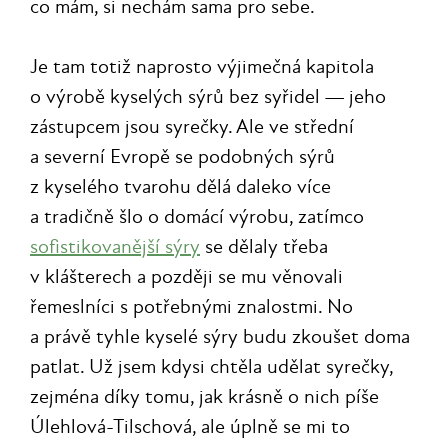
co mám, si nechám sama pro sebe.
Je tam totiž naprosto výjimečná kapitola
o výrobě kyselých sýrů bez syřidel — jeho
zástupcem jsou syrečky. Ale ve střední
a severní Evropě se podobných sýrů
z kyselého tvarohu dělá daleko více
a tradičně šlo o domácí výrobu, zatímco
sofistikovanější sýry
se dělaly třeba
v klášterech a později se mu věnovali
řemeslníci s potřebnými znalostmi. No
a právě tyhle kyselé sýry budu zkoušet doma
patlat. Už jsem kdysi chtěla udělat syrečky,
zejména díky tomu, jak krásně o nich píše
Úlehlová-Tilschová, ale úplně se mi to