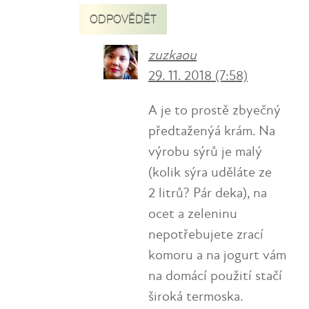
ODPOVĚDĚT
zuzkaou
29. 11. 2018 (7:58)
A je to prostě zbyečný
předtaženýá krám. Na
výrobu sýrů je malý
(kolik sýra uděláte ze
2 litrů? Pár deka), na
ocet a zeleninu
nepotřebujete zrací
komoru a na jogurt vám
na domácí použití stačí
široká termoska.