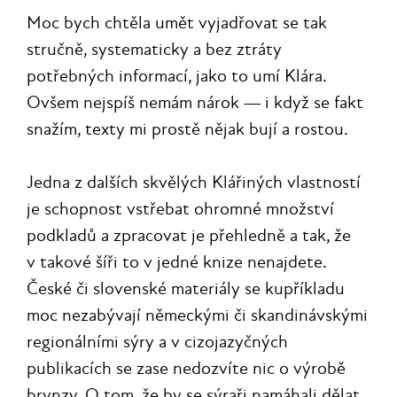
Moc bych chtěla umět vyjadřovat se tak
stručně, systematicky a bez ztráty
potřebných informací, jako to umí Klára.
Ovšem nejspíš nemám nárok — i když se fakt
snažím, texty mi prostě nějak bují a rostou.
Jedna z dalších skvělých Klářiných vlastností
je schopnost vstřebat ohromné množství
podkladů a zpracovat je přehledně a tak, že
v takové šíři to v jedné knize nenajdete.
České či slovenské materiály se kupříkladu
moc nezabývají německými či skandinávskými
regionálními sýry a v cizojazyčných
publikacích se zase nedozvíte nic o výrobě
brynzy. O tom, že by se sýraři namáhali dělat