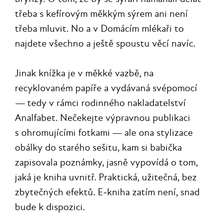
třeba s kefírovým měkkým sýrem ani není
třeba mluvit. No a v Domácím mlékaři to
najdete všechno a ještě spoustu věcí navíc.
Jinak knížka je v měkké vazbě, na
recyklovaném papíře a vydávaná svépomocí
— tedy v rámci rodinného nakladatelství
Analfabet. Nečekejte výpravnou publikaci
s ohromujícími fotkami — ale ona stylizace
obálky do starého sešitu, kam si babička
zapisovala poznámky, jasně vypovídá o tom,
jaká je kniha uvnitř. Praktická, užitečná, bez
zbytečných efektů. E‑kniha zatím není, snad
bude k dispozici.