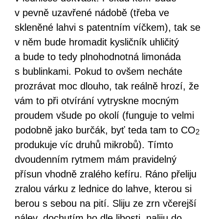
v pevně uzavřené nádobě (třeba ve
skleněné lahvi s patentním víčkem), tak se
v něm bude hromadit kysličník uhličitý
a bude to tedy plnohodnotná limonáda
s bublinkami. Pokud to ovšem necháte
prozrávat moc dlouho, tak reálně hrozí, že
vám to při otvírání vytryskne mocným
proudem všude po okolí (funguje to velmi
podobně jako burčák, byť teda tam to CO
2
produkuje víc druhů mikrobů). Tímto
dvoudenním rytmem mám pravidelný
přísun vhodně zralého kefíru. Ráno přeliju
zralou várku z lednice do lahve, kterou si
berou s sebou na pití. Sliju ze zrn včerejší
nálev, dochutím ho dle libosti, naliju do