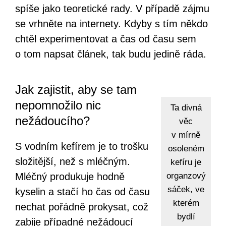
spíše jako teoretické rady. V případě zájmu
se vrhněte na internety. Kdyby s tím někdo
chtěl experimentovat a čas od času sem
o tom napsat článek, tak budu jedině ráda.
Jak zajistit, aby se tam
nepomnožilo nic
Ta divná
nežádoucího?
věc
v mírně
S vodním kefírem je to trošku
osoleném
složitější, než s mléčným.
kefíru je
Mléčný produkuje hodně
organzový
sáček, ve
kyselin a stačí ho čas od času
kterém
nechat pořádně prokysat, což
bydlí
zabije případné nežádoucí