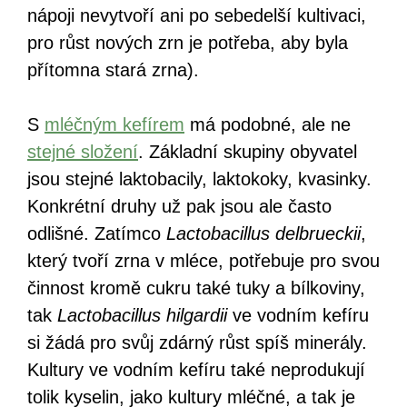
nápoji nevytvoří ani po sebedelší kultivaci,
pro růst nových zrn je potřeba, aby byla
přítomna stará zrna).
S
mléčným kefírem
má podobné, ale ne
stejné složení
. Základní skupiny obyvatel
jsou stejné laktobacily, laktokoky, kvasinky.
Konkrétní druhy už pak jsou ale často
odlišné. Zatímco
Lactobacillus delbrueckii
,
který tvoří zrna v mléce, potřebuje pro svou
činnost kromě cukru také tuky a bílkoviny,
tak
Lactobacillus hilgardii
ve vodním kefíru
si žádá pro svůj zdárný růst spíš minerály.
Kultury ve vodním kefíru také neprodukují
tolik kyselin, jako kultury mléčné, a tak je