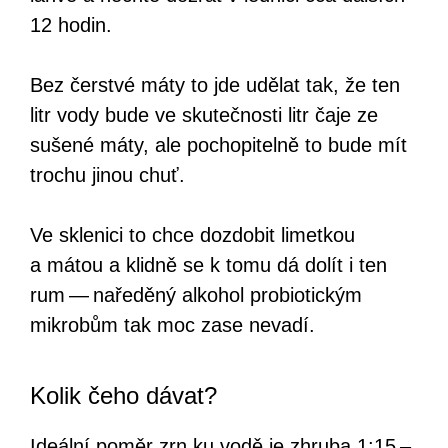
12 hodin.
Bez čerstvé máty to jde udělat tak, že ten
litr vody bude ve skutečnosti litr čaje ze
sušené máty, ale pochopitelně to bude mít
trochu jinou chuť.
Ve sklenici to chce dozdobit limetkou
a mátou a klidně se k tomu dá dolít i ten
rum — naředěný alkohol probiotickým
mikrobům tak moc zase nevadí.
Kolik čeho dávat?
Ideální poměr zrn ku vodě je zhruba 1:15 –