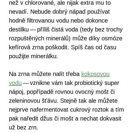
než v chlorované, ale nijak extra mu to
nevadí. Nebude dobrý nápad používat
hodně filtrovanou vodu nebo dokonce
destilku — příliš čistá voda (tedy bez trochy
rozpuštěných minerálů) může díky osmóze
kefírová zrna poškodit. Spíš čas od času
použijte minerálku.
Na zrna můžete nalít třeba
kokosovou
vodu
— vznikne vám tak probiotický super
nápoj, popřípadě rovnou ovocný mošt či
zeleninovou šťávu. Stejně tak ale můžete
nejprve nafermentovat cukrový roztok a tím
pak naředit džus či mošt a nechat dokvasit
už bez zrn.