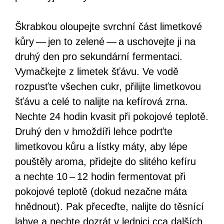
Škrabkou oloupejte svrchní část limetkové
kůry — jen to zelené — a uschovejte ji na
druhý den pro sekundární fermentaci.
Vymačkejte z limetek šťávu. Ve vodě
rozpusťte všechen cukr, přilijte limetkovou
šťávu a celé to nalijte na kefírová zrna.
Nechte 24 hodin kvasit při pokojové teplotě.
Druhý den v hmoždíři lehce podrťte
limetkovou kůru a lístky máty, aby lépe
pouštěly aroma, přidejte do slitého kefíru
a nechte 10 – 12 hodin fermentovat při
pokojové teplotě (dokud nezačne máta
hnědnout). Pak přeceďte, nalijte do těsnící
lahve a nechte dozrát v lednici cca dalších