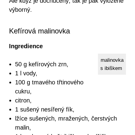
Ale když je dochucený, tak je pak vyloženě
výborný.
Kefírová malinovka
Ingredience
malinovka
50 g kefírových zrn,
s ibiškem
1 l vody,
100 g tmavého třtinového
cukru,
citron,
1 sušený nesířený fík,
lžíce sušených, mražených, čerstvých
malin,