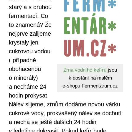
starý a s druhou
fermentací. Co
to znamená? Že
nejprve zalijeme
krystaly jen
cukrovou vodou
( případně
obohacenou
Zrna vodního kefíru
jsou
o minerály)
k dostání na malém
e‑shopu Fermentárum.cz
a necháme 24
hodin prokysat.
Nálev slijeme, zrnům dodáme novou várku
cukrové vody, prokvašený nálev se dochutí
a nechá se ještě dalších 24 hodin
v ledničce dokvasit. Pokud kefír bude