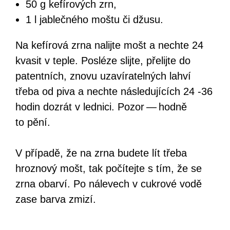
50 g kefírových zrn,
1 l jablečného moštu či džusu.
Na kefírová zrna nalijte mošt a nechte 24
kvasit v teple. Posléze slijte, přelijte do
patentních, znovu uzavíratelných lahví
třeba od piva a nechte následujících 24 ‑36
hodin dozrát v lednici. Pozor — hodně
to pění.
V případě, že na zrna budete lít třeba
hroznový mošt, tak počítejte s tím, že se
zrna obarví. Po nálevech v cukrové vodě
zase barva zmizí.