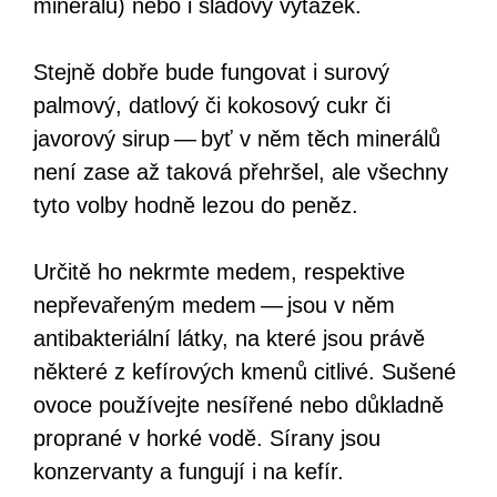
minerálů) nebo i sladový výtažek.
Stejně dobře bude fungovat i surový
palmový, datlový či kokosový cukr či
javorový sirup — byť v něm těch minerálů
není zase až taková přehršel, ale všechny
tyto volby hodně lezou do peněz.
Určitě ho nekrmte medem, respektive
nepřevařeným medem — jsou v něm
antibakteriální látky, na které jsou právě
některé z kefírových kmenů citlivé. Sušené
ovoce používejte nesířené nebo důkladně
proprané v horké vodě. Sírany jsou
konzervanty a fungují i na kefír.