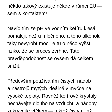
někdo takový existuje někde v rámci EU —
sem s kontaktem!
Navíc tím že pH ve vodním kefíru klesá
pomaleji, než u mléčného, a toho alkoholu
taky nevyrobí moc, je tu o něco vyšší
riziko, že se proces zvrhne. Tato
pravděpodobnost se ovšem dá celkem
snížit.
Především používáním čistých nádob
a nástrojů mytých ideálně v myčce na
vysoké teploty. Rovněž kefírové krystaly
nechávejte dlouho na vzduchu a nádoby
zakrývejte víčkem — taktéž čistým, až