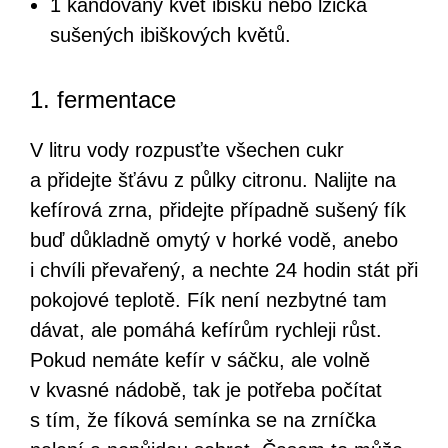
1 kandovaný květ ibišku nebo lžička
sušených ibiškových květů.
1. fermentace
V litru vody rozpusťte všechen cukr
a přidejte šťávu z půlky citronu. Nalijte na
kefírová zrna, přidejte případně sušený fík
buď důkladně omytý v horké vodě, anebo
i chvíli převařený, a nechte 24 hodin stát při
pokojové teplotě. Fík není nezbytné tam
dávat, ale pomáhá kefírům rychleji růst.
Pokud nemáte kefír v sáčku, ale volně
v kvasné nádobě, tak je potřeba počítat
s tím, že fíková semínka se na zrníčka