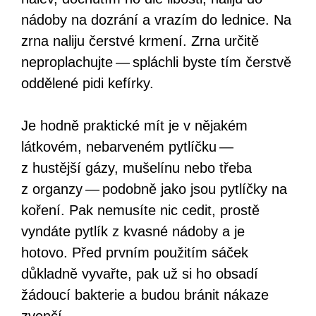
nádoby na dozrání a vrazím do lednice. Na
zrna naliju čerstvé krmení. Zrna určitě
neproplachujte — spláchli byste tím čerstvě
oddělené pidi kefírky.
Je hodně praktické mít je v nějakém
látkovém, nebarveném pytlíčku —
z hustější gázy, mušelínu nebo třeba
z organzy — podobně jako jsou pytlíčky na
koření. Pak nemusíte nic cedit, prostě
vyndáte pytlík z kvasné nádoby a je
hotovo. Před prvním použitím sáček
důkladně vyvařte, pak už si ho obsadí
žádoucí bakterie a budou bránit nákaze
zvenčí.