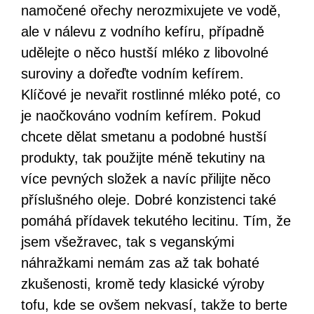
namočené ořechy nerozmixujete ve vodě,
ale v nálevu z vodního kefíru, případně
udělejte o něco hustší mléko z libovolné
suroviny a dořeďte vodním kefírem.
Klíčové je nevařit rostlinné mléko poté, co
je naočkováno vodním kefírem. Pokud
chcete dělat smetanu a podobné hustší
produkty, tak použijte méně tekutiny na
více pevných složek a navíc přilijte něco
příslušného oleje. Dobré konzistenci také
pomáhá přídavek tekutého lecitinu. Tím, že
jsem všežravec, tak s veganskými
náhražkami nemám zas až tak bohaté
zkušenosti, kromě tedy klasické výroby
tofu, kde se ovšem nekvasí, takže to berte