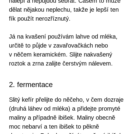
nalepí a nepůjdou sebrat. Časem to může
dělat nějakou neplechu, takže je lepší ten
fík použít nerozříznutý.
Já na kvašení používám lahve od mléka,
určitě to půjde v zavařovačkách nebo
v něčem keramickém. Slijte nakvašený
roztok a zrna zalijte čerstvým nálevem.
2. fermentace
Slitý kefír přelijte do něčeho, v čem dozraje
(druhá láhev od mléka) a přidejte promyté
maliny a případně ibišek. Maliny obecně
moc nebarví a ten ibišek to pěkně