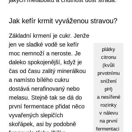
Jak kefír krmit vyváženou stravou?
Základní krmení je cukr. Jenže
jen ve sladké vodě se kefír
plátky
moc nemnoží a neroste. Je
citronu
daleko spokojenější, když je
(kvůli
čas od času zalitý minerálkou
prvotnímu
a namísto bílého cukru
snížení
dostává nerafinovaný nebo
pH)
melasu. Stejně tak se dá do
a nesířené
rozinky
první fermentace přidat něco
v nálevu
vyvařených slepičích
na první
skořápek, asi by podobně
fermentaci