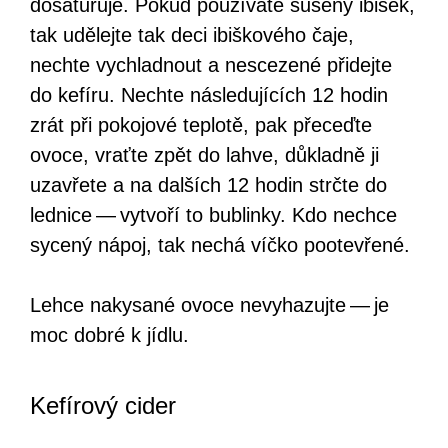
dosaturuje. Pokud používáte sušený ibišek,
tak udělejte tak deci ibiškového čaje,
nechte vychladnout a nescezené přidejte
do kefíru. Nechte následujících 12 hodin
zrát při pokojové teplotě, pak přeceďte
ovoce, vraťte zpět do lahve, důkladně ji
uzavřete a na dalších 12 hodin strčte do
lednice — vytvoří to bublinky. Kdo nechce
sycený nápoj, tak nechá víčko pootevřené.
Lehce nakysané ovoce nevyhazujte — je
moc dobré k jídlu.
Kefírový cider