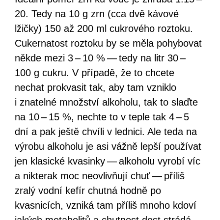
20. Tedy na 10 g zrn (cca dvě kávové
lžičky) 150 až 200 ml cukrového roztoku.
Cukernatost roztoku by se měla pohybovat
někde mezi 3 – 10 % — tedy na litr 30 –
100 g cukru. V případě, že to chcete
nechat prokvasit tak, aby tam vzniklo
i znatelné množství alkoholu, tak to slaďte
na 10 – 15 %, nechte to v teple tak 4 – 5
dní a pak ještě chvíli v lednici. Ale teda na
výrobu alkoholu je asi vážně lepší používat
jen klasické kvasinky — alkoholu vyrobí víc
a nikterak moc neovlivňují chuť — příliš
zralý vodní kefír chutná hodně po
kvasnicích, vzniká tam příliš mnoho kdoví
jakých metabolitů a chutnost dost strádá.