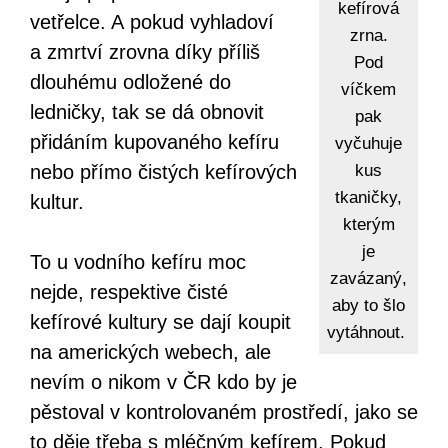
kefírová
vetřelce. A pokud vyhladoví
zrna.
a zmrtví zrovna díky příliš
Pod
dlouhému odložené do
víčkem
ledničky, tak se dá obnovit
pak
přidáním kupovaného kefíru
vyčuhuje
nebo přímo čistých kefírových
kus
tkaničky,
kultur.
kterým
je
To u vodního kefíru moc
zavázaný,
nejde, respektive čisté
aby to šlo
kefírové kultury se dají koupit
vytáhnout.
na amerických webech, ale
nevím o nikom v ČR kdo by je
pěstoval v kontrolovaném prostředí, jako se
to děje třeba s mléčným kefírem. Pokud