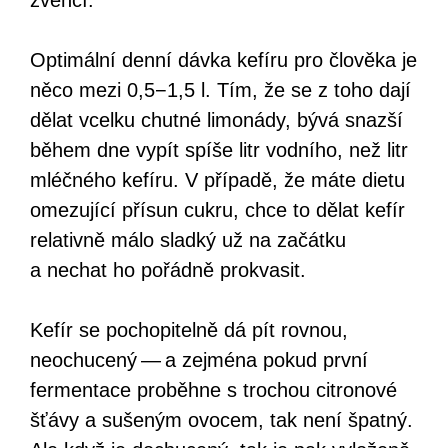
Optimální denní dávka kefíru pro člověka je
něco mezi 0,5−1,5 l. Tím, že se z toho dají
dělat vcelku chutné limonády, bývá snazší
během dne vypít spíše litr vodního, než litr
mléčného kefíru. V případě, že máte dietu
omezující přísun cukru, chce to dělat kefír
relativně málo sladký už na začátku
a nechat ho pořádně prokvasit.
Kefír se pochopitelně dá pít rovnou,
neochucený — a zejména pokud první
fermentace proběhne s trochou citronové
šťávy a sušeným ovocem, tak není špatný.