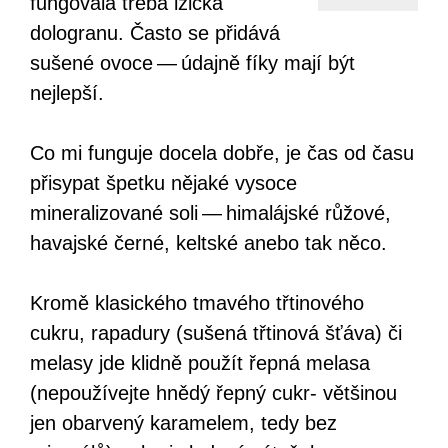
fungovala třeba lžička
dologranu. Často se přidává
sušené ovoce — údajně fíky mají být
nejlepší.
Co mi funguje docela dobře, je čas od času
přisypat špetku nějaké vysoce
mineralizované soli — himalájské růžové,
havajské černé, keltské anebo tak něco.
Kromě klasického tmavého třtinového
cukru, rapadury (sušená třtinová šťáva) či
melasy jde klidně použít řepná melasa
(nepoužívejte hnědý řepný cukr- většinou
jen obarvený karamelem, tedy bez