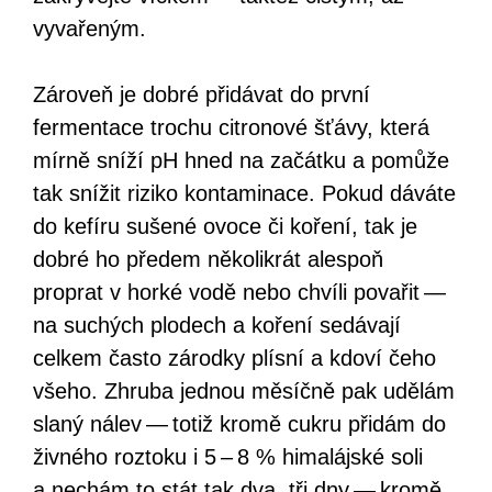
vyvařeným.
Zároveň je dobré přidávat do první
fermentace trochu citronové šťávy, která
mírně sníží pH hned na začátku a pomůže
tak snížit riziko kontaminace. Pokud dáváte
do kefíru sušené ovoce či koření, tak je
dobré ho předem několikrát alespoň
proprat v horké vodě nebo chvíli povařit —
na suchých plodech a koření sedávají
celkem často zárodky plísní a kdoví čeho
všeho. Zhruba jednou měsíčně pak udělám
slaný nálev — totiž kromě cukru přidám do
živného roztoku i 5 – 8 % himalájské soli
a nechám to stát tak dva, tři dny — kromě