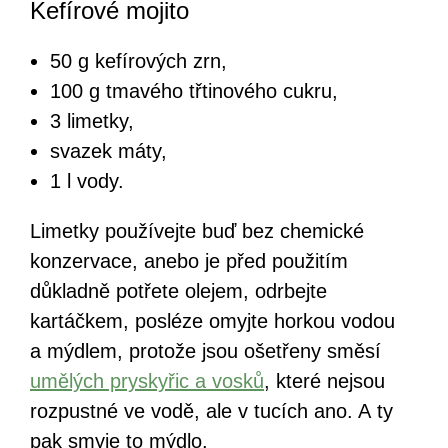
Kefírové mojito
50 g kefírových zrn,
100 g tmavého třtinového cukru,
3 limetky,
svazek máty,
1 l vody.
Limetky používejte buď bez chemické
konzervace, anebo je před použitím
důkladně potřete olejem, odrbejte
kartáčkem, posléze omyjte horkou vodou
a mýdlem, protože jsou ošetřeny směsí
umělých pryskyřic a vosků
, které nejsou
rozpustné ve vodě, ale v tucích ano. A ty
pak smyje to mýdlo.