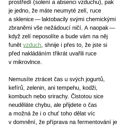
prostředí (solení a absenci vzduchu), pak
je jedno, že máte neumyté zelí, ruce
a sklenice — laktobacily svými chemickými
zbraněmi vše nežádoucí ničí. A naopak —
když zelí neposolíte a bude vám na něj
funět
vzduch
, shnije i přes to, že jste si
před nakládáním třikrát uvařili ruce
v mikrovlnce.
Nemusíte ztrácet čas u svých jogurtů,
kefírů, zelenin, ani tempehu, kodži,
kombuch nebo srirachy. Čistotou sice
neuděláte chybu, ale přijdete o čas
a možná že i o chuť toho dělat víc
v domnění, že příprava na fermentování je