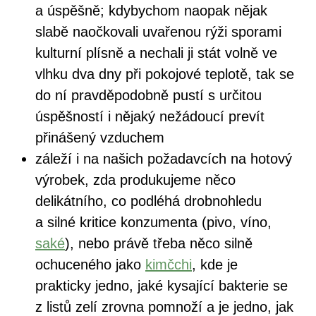
a úspěšně; kdybychom naopak nějak
slabě naočkovali uvařenou rýži sporami
kulturní plísně a nechali ji stát volně ve
vlhku dva dny při pokojové teplotě, tak se
do ní pravděpodobně pustí s určitou
úspěšností i nějaký nežádoucí prevít
přinášený vzduchem
záleží i na našich požadavcích na hotový
výrobek, zda produkujeme něco
delikátního, co podléhá drobnohledu
a silné kritice konzumenta (pivo, víno,
saké
), nebo právě třeba něco silně
ochuceného jako
kimčchi
, kde je
prakticky jedno, jaké kysající bakterie se
z listů zelí zrovna pomnoží a je jedno, jak