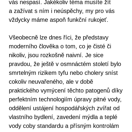
vás nespasí. Jakékoliv téma musíte žít
a zažívat s ním i neúspěchy, my pro vás
vždycky máme aspoň funkční rukojeť.
Všeobecně lze dnes říci, že představy
moderního člověka o tom, co je čisté či
nikoliv, jsou rozkošně naivní. Je sice
pravdou, že ještě v osmnáctém století bylo
smrtelným rizikem tyfu nebo cholery sníst
cokoliv neuvařeného, ale v době
praktického vymýcení těchto patogenů díky
perfektním technologiím úpravy pitné vody,
oddělení ustájení hospodářských zvířat od
vlastního bydlení, zavedení mýdla a teplé
vody coby standardu a přísným kontrolám