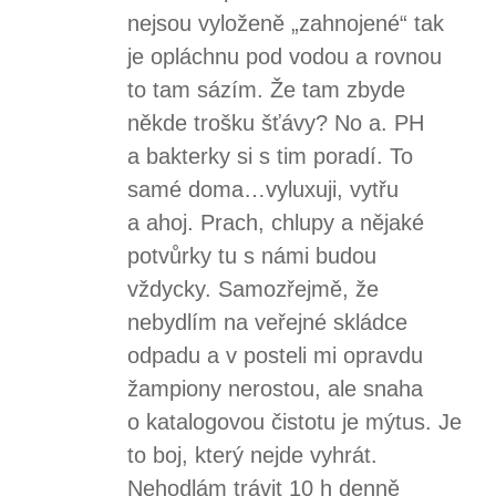
nejsou vyloženě „zahnojené“ tak
je opláchnu pod vodou a rovnou
to tam sázím. Že tam zbyde
někde trošku šťávy? No a. PH
a bakterky si s tim poradí. To
samé doma…vyluxuji, vytřu
a ahoj. Prach, chlupy a nějaké
potvůrky tu s námi budou
vždycky. Samozřejmě, že
nebydlím na veřejné skládce
odpadu a v posteli mi opravdu
žampiony nerostou, ale snaha
o katalogovou čistotu je mýtus. Je
to boj, který nejde vyhrát.
Nehodlám trávit 10 h denně