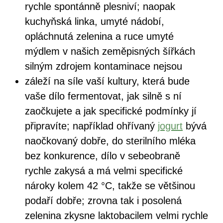
rychle spontánně plesniví; naopak
kuchyňská linka, umyté nádobí,
opláchnutá zelenina a ruce umyté
mýdlem v našich zeměpisných šířkách
silným zdrojem kontaminace nejsou
záleží na síle vaší kultury, která bude
vaše dílo fermentovat, jak silně s ní
zaočkujete a jak specifické podmínky jí
připravíte; například ohřívaný
jogurt
bývá
naočkovaný dobře, do sterilního mléka
bez konkurence, dílo v sebeobraně
rychle zakysá a má velmi specifické
nároky kolem 42 °C, takže se většinou
podaří dobře; zrovna tak i posolená
zelenina zkysne laktobacilem velmi rychle