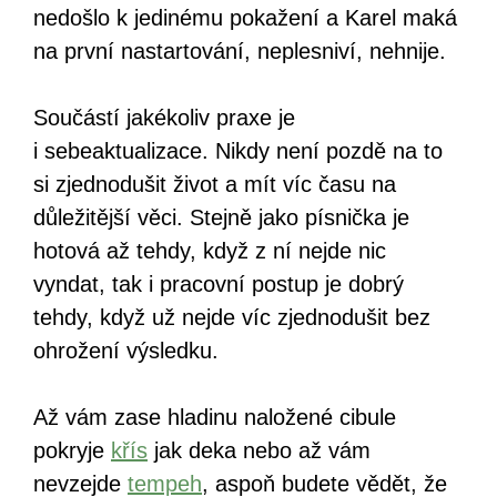
nedošlo k jedinému pokažení a Karel maká
na první nastartování, neplesniví, nehnije.
Součástí jakékoliv praxe je
i sebeaktualizace. Nikdy není pozdě na to
si zjednodušit život a mít víc času na
důležitější věci. Stejně jako písnička je
hotová až tehdy, když z ní nejde nic
vyndat, tak i pracovní postup je dobrý
tehdy, když už nejde víc zjednodušit bez
ohrožení výsledku.
Až vám zase hladinu naložené cibule
pokryje
křís
jak deka nebo až vám
nevzejde
tempeh
, aspoň budete vědět, že