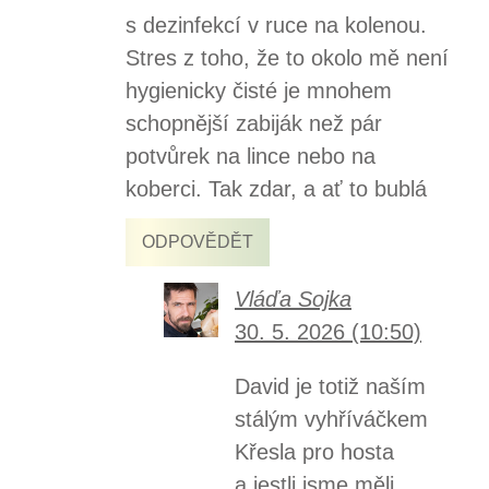
s dezinfekcí v ruce na kolenou.
Stres z toho, že to okolo mě není
hygienicky čisté je mnohem
schopnější zabiják než pár
potvůrek na lince nebo na
koberci. Tak zdar, a ať to bublá
ODPOVĚDĚT
Vláďa Sojka
30. 5. 2026 (10:50)
David je totiž naším
stálým vyhříváčkem
Křesla pro hosta
a jestli jsme měli