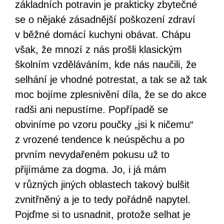
základních potravin je prakticky zbytečné
se o nějaké zásadnější poškození zdraví
v běžné domácí kuchyni obávat. Chápu
však, že mnozí z nás prošli klasickým
školním vzděláváním, kde nás naučili, že
selhání je vhodné potrestat, a tak se až tak
moc bojíme zplesnivění díla, že se do akce
radši ani nepustíme. Popřípadě se
obviníme po vzoru poučky „jsi k ničemu“
z vrozené tendence k neúspěchu a po
prvním nevydařeném pokusu už to
přijímáme za dogma. Jo, i já mám
v různých jiných oblastech takový bulšit
zvnitřněný a je to tedy pořádně napytel.
Pojďme si to usnadnit, protože selhat je