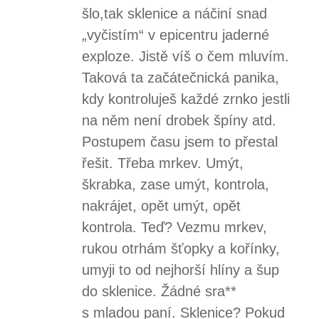
šlo,tak sklenice a náčiní snad
„vyčistím“ v epicentru jaderné
exploze. Jistě víš o čem mluvím.
Taková ta začátečnická panika,
kdy kontroluješ každé zrnko jestli
na něm není drobek špíny atd.
Postupem času jsem to přestal
řešit. Třeba mrkev. Umýt,
škrabka, zase umýt, kontrola,
nakrájet, opět umýt, opět
kontrola. Teď? Vezmu mrkev,
rukou otrhám šťopky a kořínky,
umyji to od nejhorší hlíny a šup
do sklenice. Žádné sra**
s mladou paní. Sklenice? Pokud