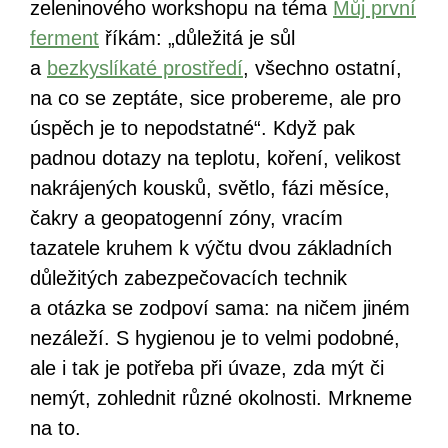
zeleninového workshopu na téma
Můj první
ferment
říkám: „důležitá je sůl
a
bezkyslíkaté prostředí
, všechno ostatní,
na co se zeptáte, sice probereme, ale pro
úspěch je to nepodstatné“. Když pak
padnou dotazy na teplotu, koření, velikost
nakrájených kousků, světlo, fázi měsíce,
čakry a geopatogenní zóny, vracím
tazatele kruhem k výčtu dvou základních
důležitých zabezpečovacích technik
a otázka se zodpoví sama: na ničem jiném
nezáleží. S hygienou je to velmi podobné,
ale i tak je potřeba při úvaze, zda mýt či
nemýt, zohlednit různé okolnosti. Mrkneme
na to.