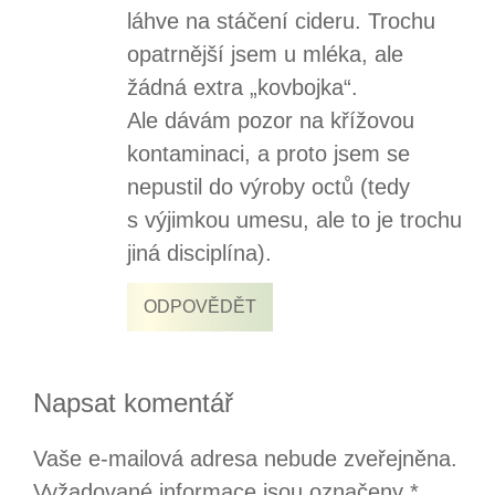
láhve na stáčení cideru. Trochu
opatrnější jsem u mléka, ale
žádná extra „kovbojka“.
Ale dávám pozor na křížovou
kontaminaci, a proto jsem se
nepustil do výroby octů (tedy
s výjimkou umesu, ale to je trochu
jiná disciplína).
ODPOVĚDĚT
Napsat komentář
Vaše e-mailová adresa nebude zveřejněna.
Vyžadované informace jsou označeny
*