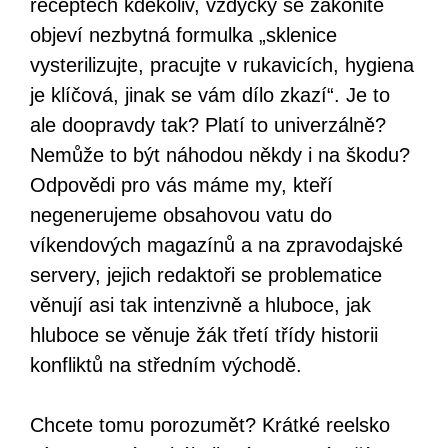
receptech kdekoliv, vždycky se zákonitě
objeví nezbytná formulka „sklenice
vysterilizujte, pracujte v rukavicích, hygiena
je klíčová, jinak se vám dílo zkazí“. Je to
ale doopravdy tak? Platí to univerzálně?
Nemůže to být náhodou někdy i na škodu?
Odpovědi pro vás máme my, kteří
negenerujeme obsahovou vatu do
víkendových magazínů a na zpravodajské
servery, jejich redaktoři se problematice
věnují asi tak intenzivně a hluboce, jak
hluboce se věnuje žák třetí třídy historii
konfliktů na středním východě.
Chcete tomu porozumět? Krátké reelsko