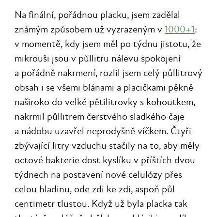
Na finální, pořádnou placku, jsem zadělal
známým způsobem už vyzrazeným v
1000+1
:
v momentě, kdy jsem měl po týdnu jistotu, že
mikrouši jsou v půllitru nálevu spokojení
a pořádně nakrmení, rozlil jsem celý půllitrový
obsah i se všemi blánami a placičkami pěkně
naširoko do velké pětilitrovky s kohoutkem,
nakrmil půllitrem čerstvého sladkého čaje
a nádobu uzavřel neprodyšně víčkem. Čtyři
zbývající litry vzduchu stačily na to, aby měly
octové bakterie dost kyslíku v příštích dvou
týdnech na postavení nové celulózy přes
celou hladinu, ode zdi ke zdi, aspoň půl
centimetr tlustou. Když už byla placka tak