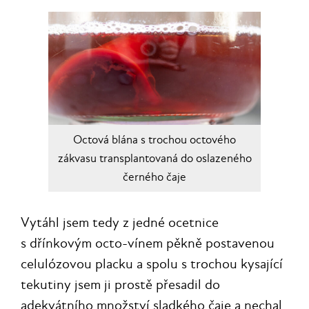
Octová blána s trochou octového
zákvasu transplantovaná do oslazeného
černého čaje
Vytáhl jsem tedy z jedné ocetnice
s dřínkovým octo-vínem pěkně postavenou
celulózovou placku a spolu s trochou kysající
tekutiny jsem ji prostě přesadil do
adekvátního množství sladkého čaje a nechal