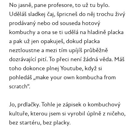
No jasně, pane profesore, to už tu bylo.
Uděláš sladkej čaj, špricneš do něj trochu živý
prodávaný nebo od souseda hotový
kombuchy a ona se ti udělá na hladině placka
a pak už jen opakuješ, dokud placka
neztloustne a mezi tím upíjíš průběžně
dozrávající pití. To přeci není žádná věda. Máš
toho dokonce plnej Youtube, když si
pohledáš „make your own kombucha from
scratch“.
Jo, prdlačky. Tohle je zápisek o kombuchový
kultuře, kterou jsem si vyrobil úplně z ničeho,
bez startéru, bez placky.