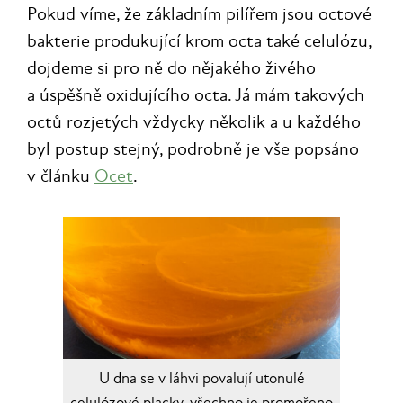
Pokud víme, že základním pilířem jsou octové
bakterie produkující krom octa také celulózu,
dojdeme si pro ně do nějakého živého
a úspěšně oxidujícího octa. Já mám takových
octů rozjetých vždycky několik a u každého
byl postup stejný, podrobně je vše popsáno
v článku
Ocet
.
U dna se v láhvi povalují utonulé
celulózové placky, všechno je promořeno