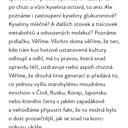
po chuti a vůni kyselina octová, to ano. Ale
poznáme i zastoupení kyseliny glukuronové?
Kyseliny mléčné? A dalších stovek a tisícovek
metabolitů a odvozených molekul? Poznáme
prdlačku. Věříme. Všichni doma věříme, že ten,
kdo nám kus hotové ustanovené kultury
odloupl a odlil, má tu pravou, která snad
opravdu léčí, uzdravuje nebo aspoň chutná.
Věříme, že dlouhá linie generací si předává to,
co jednou vyšlo starobylému moudrému
mnichovi v Číně, Rusku, Koreji, Japonsku
nebo kterého čerta v jakém zapadákově
a nehodláme připustit fakt, že to možná bylo
o dost prozaičtější, jak se snad na konci
pokusu ukáže.