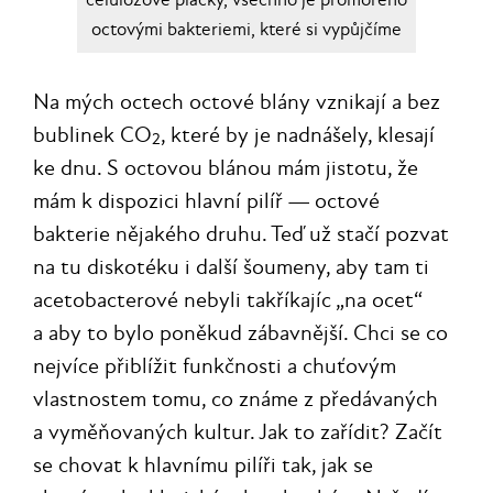
octovými bakteriemi, které si vypůjčíme
Na mých octech octové blány vznikají a bez
bublinek CO
, které by je nadnášely, klesají
2
ke dnu. S octovou blánou mám jistotu, že
mám k dispozici hlavní pilíř — octové
bakterie nějakého druhu. Teď už stačí pozvat
na tu diskotéku i další šoumeny, aby tam ti
acetobacterové nebyli takříkajíc „na ocet“
a aby to bylo poněkud zábavnější. Chci se co
nejvíce přiblížit funkčnosti a chuťovým
vlastnostem tomu, co známe z předávaných
a vyměňovaných kultur. Jak to zařídit? Začít
se chovat k hlavnímu pilíři tak, jak se