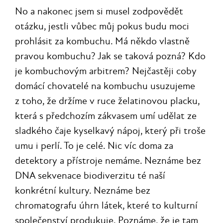
No a nakonec jsem si musel zodpovědět
otázku, jestli vůbec můj pokus budu moci
prohlásit za kombuchu. Má někdo vlastně
pravou kombuchu? Jak se taková pozná? Kdo
je kombuchovým arbitrem? Nejčastěji coby
domácí chovatelé na kombuchu usuzujeme
z toho, že držíme v ruce želatinovou placku,
která s předchozím zákvasem umí udělat ze
sladkého čaje kyselkavý nápoj, který při troše
umu i perlí. To je celé. Nic víc doma za
detektory a přístroje nemáme. Neznáme bez
DNA sekvenace biodiverzitu té naší
konkrétní kultury. Neznáme bez
chromatografu úhrn látek, které to kulturní
společenství produkuje. Poznáme, že je tam