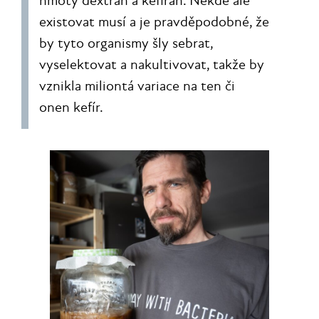
hmoty dextran a kefiran. Někde ale
existovat musí a je pravděpodobné, že
by tyto organismy šly sebrat,
vyselektovat a nakultivovat, takže by
vznikla miliontá variace na ten či
onen kefír.