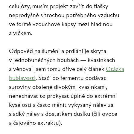
celulózy, musím projekt zavřít do flašky
neprodyšně s trochou potřebného vzduchu
ve formě vzduchové kapsy mezi hladinou
a víčkem.
Odpověď na šumění a prdlání je skryta
v jednobuněčných houbách — kvasinkách
a věnoval jsem tomu dříve celý článek
Otázka
bublavosti
. Stačí do fermentu dodávat
suroviny obalené divokými kvasinkami,
nenechávat to prokysat úplně do extrémní
kyselosti a často měnit vykysaný nálev za
sladký nálev s dostatkem dusíku (čili ovoce
a čajového extraktu).