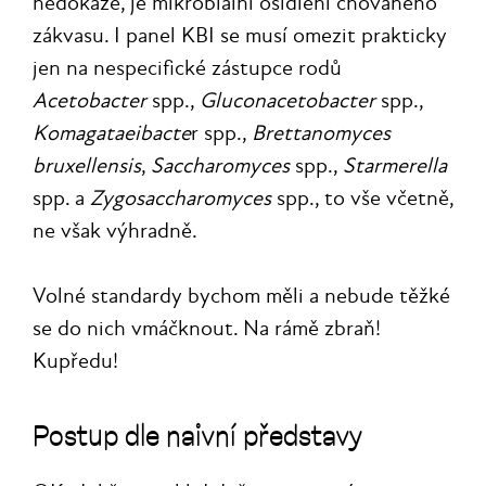
nedokáže, je mikrobiální osídlení chovaného
zákvasu. I panel KBI se musí omezit prakticky
jen na nespecifické zástupce rodů
Acetobacter
spp.,
Gluconacetobacter
spp.,
Komagataeibacte
r spp.,
Brettanomyces
bruxellensis
,
Saccharomyces
spp.,
Starmerella
spp. a
Zygosaccharomyces
spp., to vše včetně,
ne však výhradně.
Volné standardy bychom měli a nebude těžké
se do nich vmáčknout. Na rámě zbraň!
Kupředu!
Postup dle naivní představy