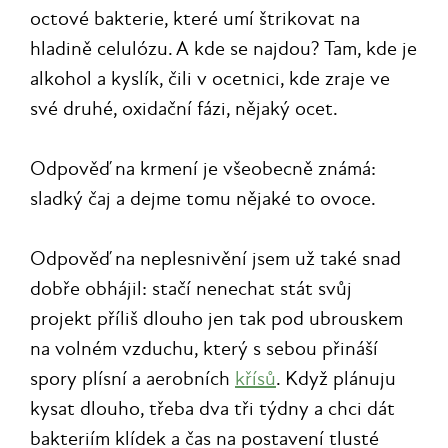
octové bakterie, které umí štrikovat na
hladině celulózu. A kde se najdou? Tam, kde je
alkohol a kyslík, čili v ocetnici, kde zraje ve
své druhé, oxidační fázi, nějaký ocet.
Odpověď na krmení je všeobecně známá:
sladký čaj a dejme tomu nějaké to ovoce.
Odpověď na neplesnivění jsem už také snad
dobře obhájil: stačí nenechat stát svůj
projekt příliš dlouho jen tak pod ubrouskem
na volném vzduchu, který s sebou přináší
spory plísní a aerobních
křísů
. Když plánuju
kysat dlouho, třeba dva tři týdny a chci dát
bakteriím klídek a čas na postavení tlusté