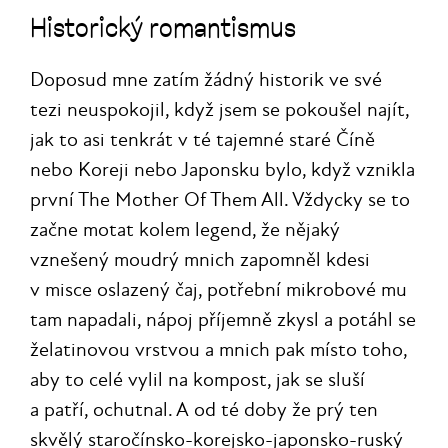
Historický romantismus
Doposud mne zatím žádný historik ve své
tezi neuspokojil, když jsem se pokoušel najít,
jak to asi tenkrát v té tajemné staré Číně
nebo Koreji nebo Japonsku bylo, když vznikla
první The Mother Of Them All. Vždycky se to
začne motat kolem legend, že nějaký
vznešený moudrý mnich zapomněl kdesi
v misce oslazený čaj, potřební mikrobové mu
tam napadali, nápoj příjemně zkysl a potáhl se
želatinovou vrstvou a mnich pak místo toho,
aby to celé vylil na kompost, jak se sluší
a patří, ochutnal. A od té doby že prý ten
skvělý staročínsko-korejsko-japonsko-ruský