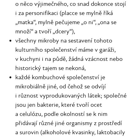
o něco výjimečného, co snad dokonce stojí
i za personifikaci (placce se mylně říká
„matka“, mylně pečujeme „o ni“, „ona se
množí“ a tvoří „dcery“),
všechny mikroby na sestavení tohoto
kulturního společenství máme v garáži,
v kuchyni i na půdě, žádná vzácnost nebo
historický tajem se nekoná,
každé kombuchové společenství je
mikrobiálně jiné, od čehož se odvíjí
i různost vyprodukovaných látek; společné
jsou jen bakterie, které tvoří ocet
a celulózu, podle okolností se k nim
přidávají různé jiné organismy z prostředí
a surovin (alkoholové kvasinky, laktobacily