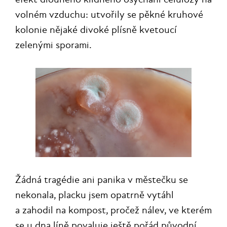
volném vzduchu: utvořily se pěkné kruhové
kolonie nějaké divoké plísně kvetoucí
zelenými sporami.
Žádná tragédie ani panika v městečku se
nekonala, placku jsem opatrně vytáhl
a zahodil na kompost, pročež nálev, ve kterém
se u dna líně povaluje ještě pořád původní