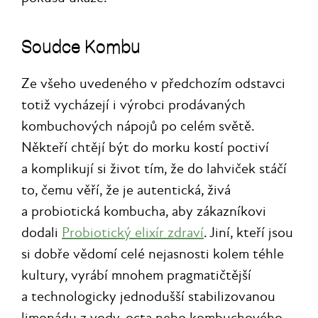
Soudce Kombu
Ze všeho uvedeného v předchozím odstavci
totiž vycházejí i výrobci prodávaných
kombuchových nápojů po celém světě.
Někteří chtějí být do morku kostí poctiví
a komplikují si život tím, že do lahviček stáčí
to, čemu věří, že je autentická, živá
a probiotická kombucha, aby zákazníkovi
dodali
Probiotický elixír zdraví
. Jiní, kteří jsou
si dobře vědomí celé nejasnosti kolem téhle
kultury, vyrábí mnohem pragmatičtější
a technologicky jednodušší stabilizovanou
limonádu z vody, octa nebo kombuchového