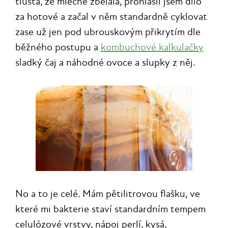
tlustá, že mléčně zbělala, prohlásil jsem dílo
za hotové a začal v něm standardně cyklovat
zase už jen pod ubrouskovým přikrytím dle
běžného postupu a
kombuchové kalkulačky
sladký čaj a náhodné ovoce a slupky z něj.
No a to je celé. Mám pětilitrovou flašku, ve
které mi bakterie staví standardním tempem
celulózové vrstvy, nápoj perlí, kysá,