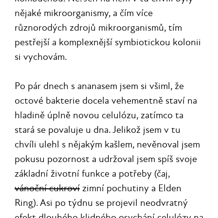
nějaké mikroorganismy, a čím více
různorodých zdrojů mikroorganismů, tím
pestřejší a komplexnější symbiotickou kolonii
si vychovám.
Po pár dnech s ananasem jsem si všiml, že
octové bakterie docela vehementně staví na
hladině úplně novou celulózu, zatímco ta
stará se povaluje u dna. Jelikož jsem v tu
chvíli ulehl s nějakým kašlem, nevěnoval jsem
pokusu pozornost a udržoval jsem spíš svoje
základní životní funkce a potřeby (čaj,
vánoční cukroví
zimní pochutiny a Elden
Ring). Asi po týdnu se projevil neodvratný
efekt dlouhého klidného osychání celulózy na