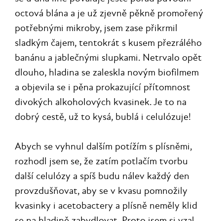
octová blána a je už zjevně pěkně promořený
potřebnými mikroby, jsem zase přikrmil
sladkým čajem, tentokrát s kusem přezrálého
banánu a jablečnými slupkami. Netrvalo opět
dlouho, hladina se zaleskla novým biofilmem
a objevila se i pěna prokazující přítomnost
divokých alkoholových kvasinek. Je to na
dobrý cestě, už to kysá, bublá i celulózuje!
Abych se vyhnul dalším potížím s plísněmi,
rozhodl jsem se, že zatím potlačím tvorbu
další celulózy a spíš budu nálev každý den
provzdušňovat, aby se v kvasu pomnožily
kvasinky i acetobactery a plísně neměly klid
se na hladině zabydlovat. Proto jsem si vzal