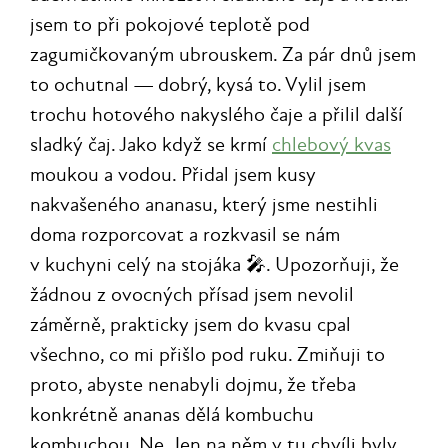
jsem to při pokojové teplotě pod
zagumičkovaným ubrouskem. Za pár dnů jsem
to ochutnal — dobrý, kysá to. Vylil jsem
trochu hotového nakyslého čaje a přilil další
sladký čaj. Jako když se krmí
chlebový kvas
moukou a vodou. Přidal jsem kusy
nakvašeného ananasu, který jsme nestihli
doma rozporcovat a rozkvasil se nám
v kuchyni celý na stojáka 🎤. Upozorňuji, že
žádnou z ovocných přísad jsem nevolil
záměrně, prakticky jsem do kvasu cpal
všechno, co mi přišlo pod ruku. Zmiňuji to
proto, abyste nenabyli dojmu, že třeba
konkrétně ananas dělá kombuchu
kombuchou. Ne. Jen na něm v tu chvíli byly