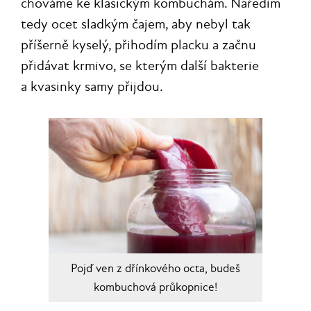
chováme ke klasickým kombuchám. Naředím
tedy ocet sladkým čajem, aby nebyl tak
příšerně kyselý, přihodím placku a začnu
přidávat krmivo, se kterým další bakterie
a kvasinky samy přijdou.
Pojď ven z dřínkového octa, budeš
kombuchová průkopnice!