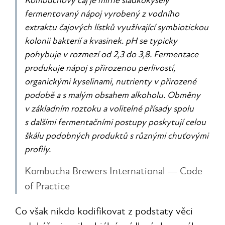
Kombuchový čaj je mírně sladkokyselý
fermentovaný nápoj vyrobený z vodního
extraktu čajových lístků využívající symbiotickou
kolonii bakterií a kvasinek. pH se typicky
pohybuje v rozmezí od 2,3 do 3,8. Fermentace
produkuje nápoj s přirozenou perlivostí,
organickými kyselinami, nutrienty v přirozené
podobě a s malým obsahem alkoholu. Obměny
v základním roztoku a volitelné přísady spolu
s dalšími fermentačními postupy poskytují celou
škálu podobných produktů s různými chuťovými
profily.
Kombucha Brewers International — Code
of Practice
Co však nikdo kodifikovat z podstaty věci