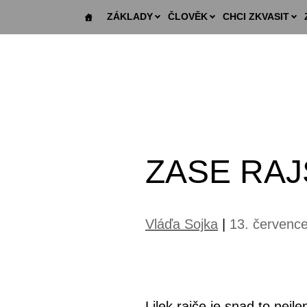
ZÁKLADY
ČLOVĚK
CHCI ZKVASIT
ZASE RA
Vláďa Sojka
|
13. července
Lilek rajče je snad to ne