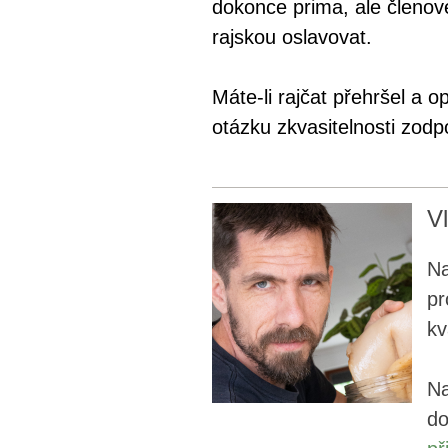
dokonce prima, ale členo
rajskou oslavovat.
Máte-li rajčat přehršel a o
otázku zkvasitelnosti zodp
V
Na
pr
k
N
do