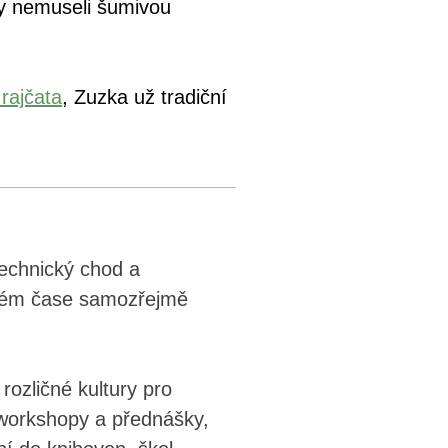
y nemuseli šumivou
 rajčata
, Zuzka už tradiční
technický chod a
lném čase samozřejmě
rozličné kultury pro
 workshopy a přednášky,