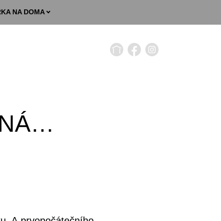
ŘKA NA DOMA
ANÁ…
ku. A prvopočátečního