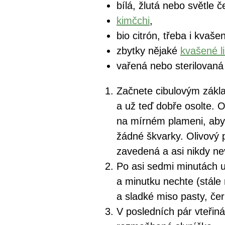
bílá, žlutá nebo světle 
kimčchi
,
bio citrón, třeba i kvašen
zbytky nějaké
kvašené 
vařená nebo sterilovaná
Začnete cibulovým zákla
a už teď dobře osolte. O
na mírném plameni, aby s
žádné škvarky. Olivový 
zavedená a asi nikdy ne
Po asi sedmi minutách už
a minutku nechte (stále 
a sladké miso pasty, če
V posledních pár vteřin