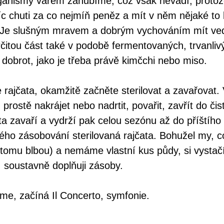
anismy varem zahubíme, což však nevadí, protože 
jvíc chuti za co nejmíň peněz a mít v něm nějaké to 
tu. Je slušným mravem a dobrým vychováním mít v
rčitou část také v podobě fermentovaných, trvanliv
 dobrot, jako je třeba právě kimčchi nebo miso.
 rajčata, okamžitě začněte sterilovat a zavařova
prostě nakrájet nebo nadrtit, povařit, zavřít do čis
ta zavaří a vydrží pak celou sezónu až do příštíh
ivého zásobování sterilovaná rajčata. Bohužel my, 
k tomu blbou) a nemáme vlastní kus půdy, si vysta
m, soustavně doplňuji zásoby.
me, začíná Il Concerto, symfonie.