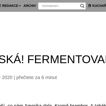
Z REDAKCE
ARCHIV
📕 KUCHA
JSKÁ! FERMENTOV
 2020 | přečtete za 6 minut
jlepší, co nám Amerika dala. Kromě brambor. A tabá