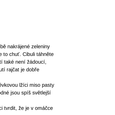
obě nakrájené zeleniny
 to chuť. Cibuli táhněte
tí také není žádoucí,
í rajčat je dobře
évkovou lžíci miso pasty
dné jsou spíš světlejší
 tvrdit, že je v omáčce