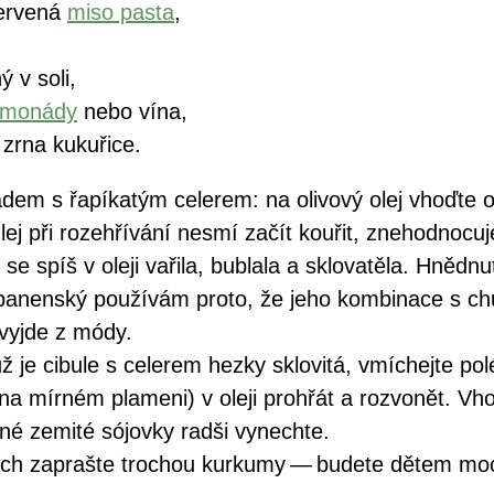
červená
miso pasta
,
ý v soli,
limonády
nebo vína,
 zrna kukuřice.
dem s řapíkatým celerem: na olivový olej vhoďte 
lej při rozehřívání nesmí začít kouřit, znehodnocuje
e spíš v oleji vařila, bublala a sklovatěla. Hnědnu
panenský používám proto, že jeho kombinace s chut
vyjde z módy.
 je cibule s celerem hezky sklovitá, vmíchejte pol
na mírném plameni) v oleji prohřát a rozvonět. Vho
rné zemité sójovky radši vynechte.
ách zaprašte trochou kurkumy — budete dětem moci