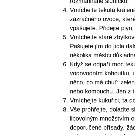
rozmaňhané sluníčko.
Vmíchejte tekutá krájená
zázračného ovoce, které
vpašujete. Přidejte plyn
Vmíchejte staré zbytkov
Pašujete jím do jídla d
několika měsíci důkladn
Když se odpaří moc teku
vodovodním kohoutku, u
něco, co má chuť: zeleni
nebo kombuchu. Jen z to
Vmíchejte kukuřici, ta d
Vše prohřejte, dolaďte s
libovolným množstvím oli
doporučené přísady, žád