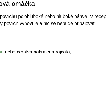
tová omáčka
povrchu polohluboké nebo hluboké pánve. V recept
ý povrch vyhovuje a nic se nebude připalovat.
ná
nebo čerstvá nakrájená rajčata,