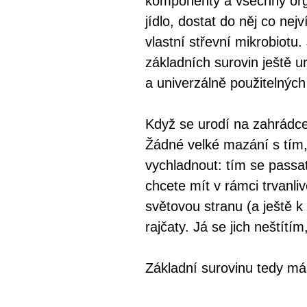
komponenty a všechny org
jídlo, dostat do něj co ne
vlastní střevní mikrobio
základních surovin ještě u
a univerzálně použitelných
Když se urodí na zahrádce
Žádné velké mazání s tím, 
vychladnout: tím se passa
chcete mít v rámci trvanl
světovou stranu (a ještě 
rajčaty. Já se jich neštítí
Základní surovinu tedy má