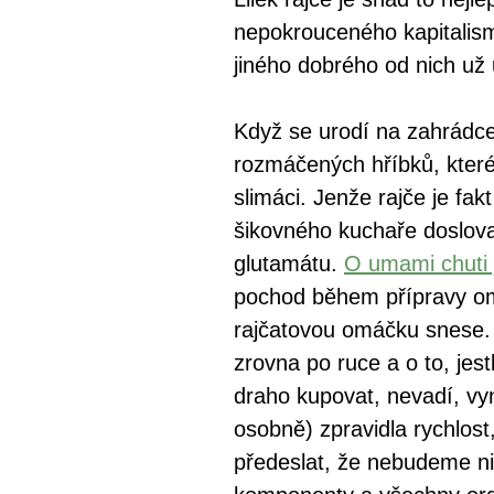
nepokrouceného kapitalism
jiného dobrého od nich už
Když se urodí na zahrádce 
rozmáčených hříbků, které s
slimáci. Jenže rajče je f
šikovného kuchaře doslov
glutamátu.
O umami chuti 
pochod během přípravy om
rajčatovou omáčku snese. N
zrovna po ruce a o to, jest
draho kupovat, nevadí, vy
osobně) zpravidla rychlost
předeslat, že nebudeme nic