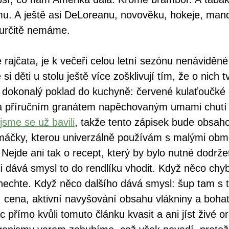
u. A ještě asi DeLoreanu, novověku, hokeje, mande
 určitě nemáme.
rajčata, je k večeři celou letní sezónu nenáviděn
i děti u stolu ještě více zošklivují tím, že o nich t
akt dokonalý poklad do kuchyně: červené kulaťoučké
a příručním granátem napěchovaným umami chutí
jsme se už bavili
, takže tento zápisek bude obsah
áčky, kterou univerzálně používám s malými obm
ejde ani tak o recept, který by bylo nutné dodržet
li dává smysl to do rendlíku vhodit. Když něco chyb
nechte. Když něco dalšího dává smysl: šup tam s t
, cena, aktivní navyšování obsahu vlákniny a boha
 přímo kvůli tomuto článku kvasit a ani jíst živé