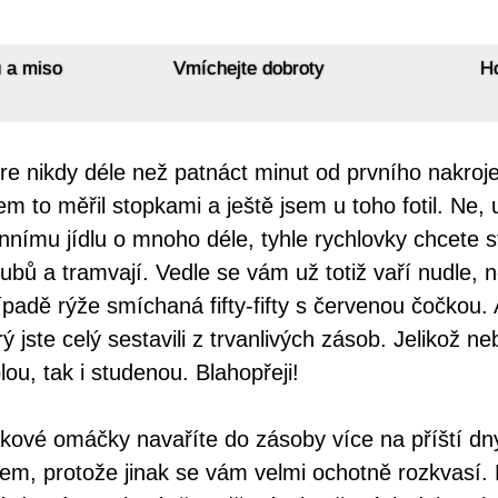
u a miso
Vmíchejte dobroty
Ho
e nikdy déle než patnáct minut od prvního nakroje
sem to měřil stopkami a ještě jsem u toho fotil. N
nnímu jídlu o mnoho déle, tyhle rychlovky chcete 
bů a tramvají. Vedle se vám už totiž vaří nudle, 
padě rýže smíchaná fifty-fifty s červenou čočkou. 
 jste celý sestavili z trvanlivých zásob. Jelikož n
lou, tak i studenou. Blahopřeji!
kové omáčky navaříte do zásoby více na příští dny,
rem, protože jinak se vám velmi ochotně rozkvasí. 