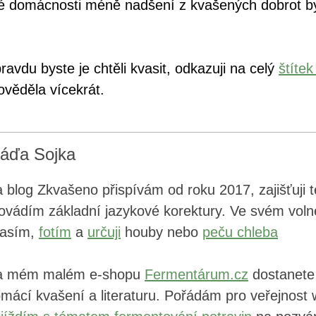
vé domácnosti méně nadšení z kvašených dobrot b
pravdu byste je chtěli kvasit, odkazuji na celý
štítek
ověděla vícekrát.
láďa Sojka
 blog Zkvašeno přispívám od roku 2017, zajišťuji 
ovádím základní jazykové korektury. Ve svém vo
vasím,
fotím
a
určuji
houby nebo
peču chleba
a mém malém e-shopu
Fermentárum.cz
dostanete 
mácí kvašení a literaturu. Pořádám pro veřejnost