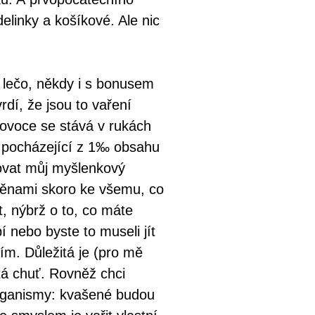
linky a košíkové. Ale nic
é lečo, někdy i s bonusem
vrdí, že jsou to vaření
 ovoce se stává v rukách
 pocházející z 1‰ obsahu
ovat můj myšlenkový
ěnami skoro ke všemu, co
, nýbrž o to, co máte
í nebo byste to museli jít
ím. Důležitá je (pro mě
tá chuť. Rovněž chci
 organismy: kvašené budou