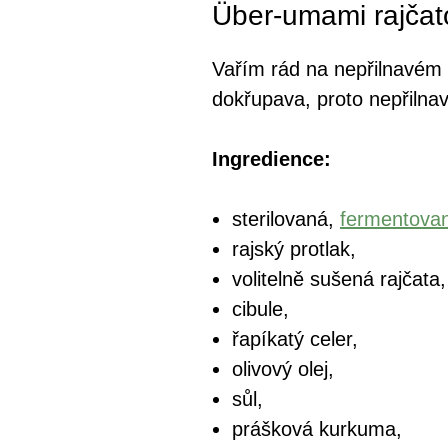
Über-umami rajča
Vařím rád na nepřilnavém 
dokřupava, proto nepřilnav
Ingredience:
sterilovaná,
fermentova
rajský protlak,
volitelně sušená rajčata,
cibule,
řapíkatý celer,
olivový olej,
sůl,
prášková kurkuma,