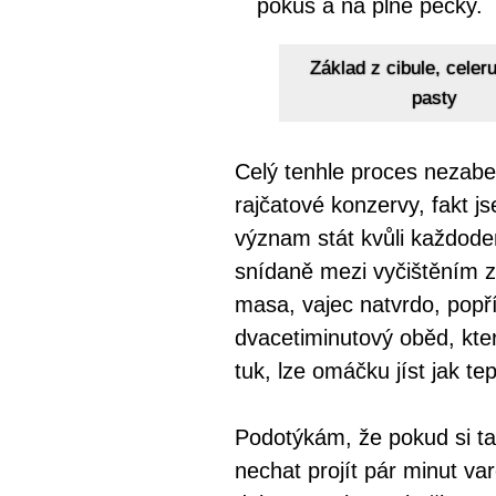
pokus a na plné pecky.
Základ z cibule, celer
pasty
Celý tenhle proces nezaber
rajčatové konzervy, fakt j
význam stát kvůli každode
snídaně mezi vyčištěním zu
masa, vajec natvrdo, popří
dvacetiminutový oběd, který
tuk, lze omáčku jíst jak tep
Podotýkám, že pokud si ta
nechat projít pár minut va