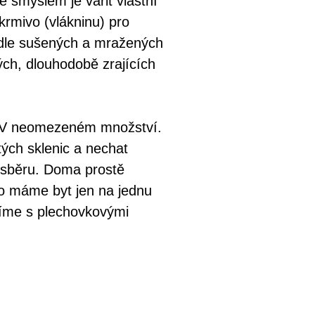
smyslem je vařit vlastní
krmivo (vlákninu) pro
edle sušených a mražených
ých, dlouhodobě zrajících
t. V neomezeném množství.
tých sklenic a nechat
o sběru. Doma prostě
co máme byt jen na jednu
číme s plechovkovými