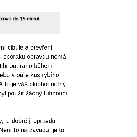
tovo do 15 minut
ní cibule a otevření
e, u sporáku opravdu nemá
stihnout ráno během
nebo v páře kus rybího
A to je váš plnohodnotný
ebyl použit žádný tuhnoucí
 je dobré ji opravdu
Není to na závadu, je to