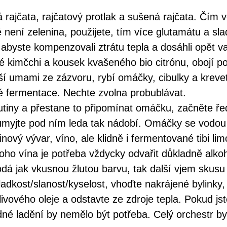
 rajčata, rajčatový protlak a sušená rajčata. Čím 
 není zelenina, použijete, tím více glutamátu a sl
, abyste kompenzovali ztrátu tepla a dosáhli opět v
é kimčchi a kousek kvašeného bio citrónu, obojí p
alší umami ze zázvoru, rybí omáčky, cibulky a krev
é fermentace. Nechte zvolna probublávat.
tiny a přestane to připomínat omáčku, začněte řed
myjte pod ním leda tak nádobí. Omáčky se vodou 
nový vývar, víno, ale klidně i fermentované tibi li
ho vína je potřeba vždycky odvařit důkladně alkoh
odá jak vkusnou žlutou barvu, tak další vjem skusu
ladkost/slanost/kyselost, vhoďte nakrájené bylinky
vového oleje a odstavte ze zdroje tepla. Pokud jst
né ladění by nemělo být potřeba. Celý orchestr by