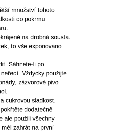
větší množství tohoto
adkosti do pokrmu
aru.
okrájené na drobná sousta.
etek, to vše exponováno
it. Sáhnete-li po
neředí. Vždycky použijte
monády, zázvorové pivo
ol.
 a cukrovou sladkost.
, pokřtěte dodatečně
e ale použili všechny
 měl zahrát na první